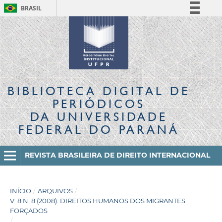
BRASIL
Simplifique!
Comunica BR
Participe
Acesso à informação
Legislação
BIBLIOTECA DIGITAL
DE
Canais
PERIÓDICOS
DA UNIVERSIDADE
FEDERAL DO PARANÁ
REVISTA BRASILEIRA DE DIREITO INTERNACIONAL
INÍCIO
/
ARQUIVOS
/
V. 8 N. 8 (2008): DIREITOS HUMANOS DOS MIGRANTES
FORÇADOS
/