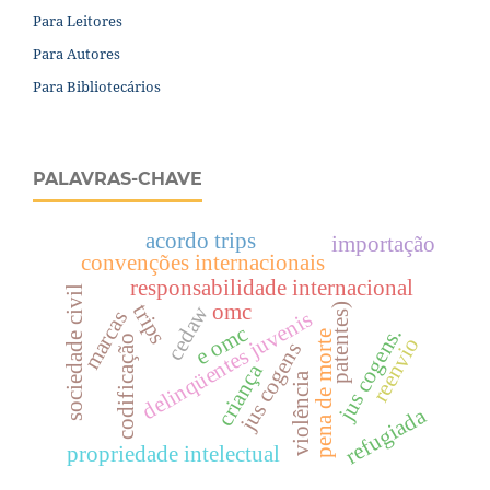
Para Leitores
Para Autores
Para Bibliotecários
PALAVRAS-CHAVE
acordo trips
importação
convenções internacionais
responsabilidade internacional
sociedade civil
omc
trips
patentes)
cedaw
marcas
delinqüentes juvenis
e omc
jus cogens.
pena de morte
codificação
reenvio
jus cogens
criança
violência
refugiada
propriedade intelectual