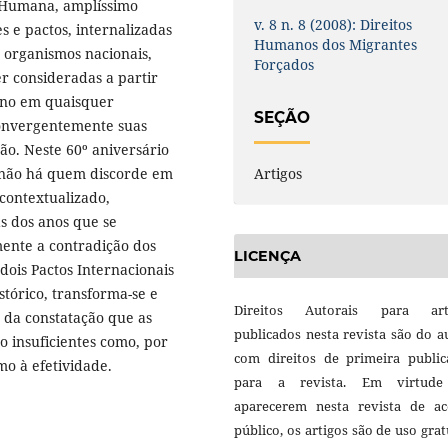
a Humana, amplíssimo
v. 8 n. 8 (2008): Direitos
 e pactos, internalizadas
Humanos dos Migrantes
e organismos nacionais,
Forçados
r consideradas a partir
ano em quaisquer
SEÇÃO
convergentemente suas
ão. Neste 60º aniversário
Artigos
 não há quem discorde em
contextualizado,
s dos anos que se
mente a contradição dos
LICENÇA
dois Pactos Internacionais
tórico, transforma-se e
Direitos Autorais para art
e da constatação que as
publicados nesta revista são do a
o insuficientes como, por
com direitos de primeira public
mo à efetividade.
para a revista. Em virtud
aparecerem nesta revista de ac
público, os artigos são de uso grat