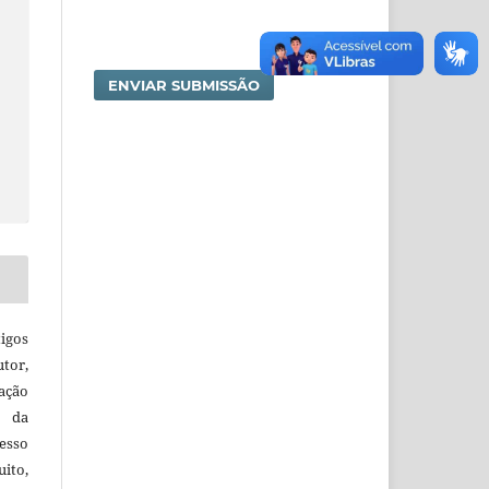
ENVIAR SUBMISSÃO
igos
utor,
ação
e da
esso
uito,