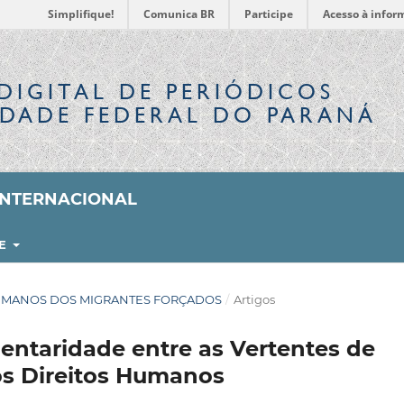
Simplifique!
Comunica BR
Participe
Acesso à infor
DIGITAL
DE PERIÓDICOS
IDADE FEDERAL DO PARANÁ
 INTERNACIONAL
RE
OS HUMANOS DOS MIGRANTES FORÇADOS
/
Artigos
ntaridade entre as Vertentes de
os Direitos Humanos