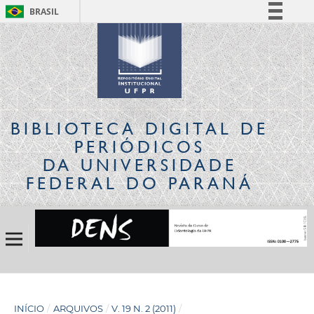
BRASIL
Simplifique!
Comunica BR
Participe
Acesso à informação
Legislação
BIBLIOTECA DIGITAL
DE
Canais
PERIÓDICOS
DA UNIVERSIDADE
FEDERAL DO PARANÁ
INÍCIO
/
ARQUIVOS
/
V. 19 N. 2 (2011)
/