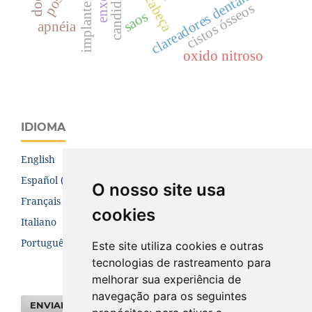
clareadores dentais
cistos ósseos
saos
apnéia
oxido nitroso
IDIOMA
English
Español (España)
O nosso site usa
Français (Canada)
cookies
Italiano
Português (Brasil)
Este site utiliza cookies e outras
tecnologias de rastreamento para
melhorar sua experiência de
navegação para os seguintes
ENVIAR SUBMISSÃO