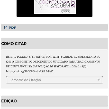
PDF
COMO CITAR
REIS, J., TODERO, S. B., SEBASTIANI, A. M., SCARIOT, R., & REBELLATO, N.
(2011). DISPOSITIVO ORTODÔNTICO UTILIZADO PARA TRACIONAMENTO
DE DENTE INCLUSO EM POSIÇÃO DESFAVORÁVEL.
DENS
,
19
(2).
https://doi.org/10.5380/rd.v19i2.24405
Fomatos de Citação
EDIÇÃO