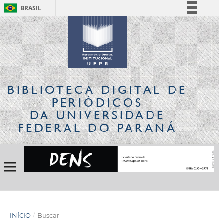
BRASIL
Simplifique!
Comunica BR
Participe
Acesso à informação
Legislação
BIBLIOTECA DIGITAL
DE
Canais
PERIÓDICOS
DA UNIVERSIDADE
FEDERAL DO PARANÁ
INÍCIO
/
Buscar