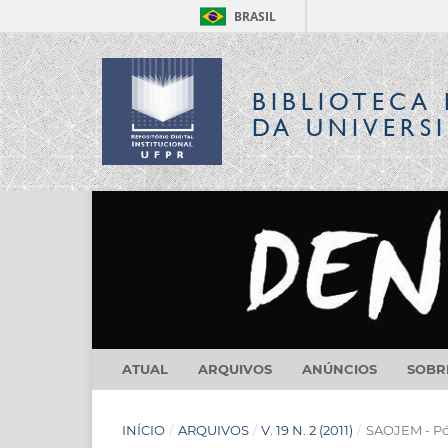
BRASIL
BIBLIOTECA 
DA UNIVERS
ATUAL
ARQUIVOS
ANÚNCIOS
SOB
INÍCIO
/
ARQUIVOS
/
V. 19 N. 2 (2011)
/
SAOJEM - Pós