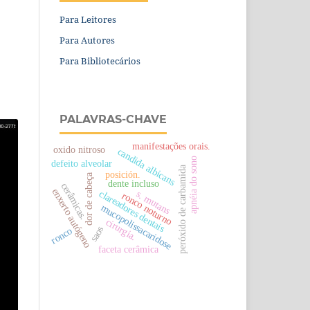
Para Leitores
Para Autores
Para Bibliotecários
PALAVRAS-CHAVE
manifestações orais.
oxido nitroso
candida albicans
apnéia do sono
defeito alveolar
peróxido de carbamida
posición.
dor de cabeça
dente incluso
cerâmicas.
enxerto autógeno
clareadores dentais
s. mutans
ronco noturno
mucopolissacaridose
cirurgia.
saos
ronco
faceta cerâmica