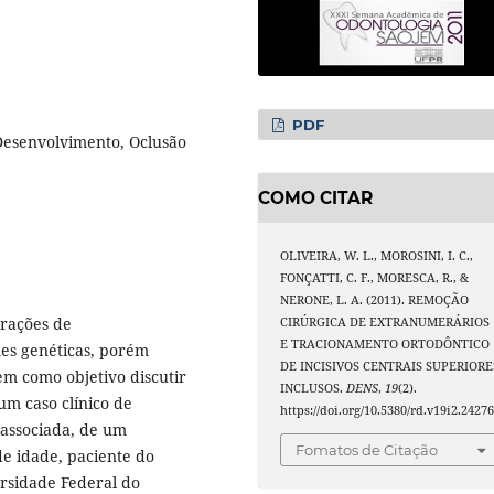
PDF
Desenvolvimento, Oclusão
COMO CITAR
OLIVEIRA, W. L., MOROSINI, I. C.,
FONÇATTI, C. F., MORESCA, R., &
NERONE, L. A. (2011). REMOÇÃO
erações de
CIRÚRGICA DE EXTRANUMERÁRIOS
E TRACIONAMENTO ORTODÔNTICO
es genéticas, porém
DE INCISIVOS CENTRAIS SUPERIORE
em como objetivo discutir
INCLUSOS.
DENS
,
19
(2).
um caso clínico de
https://doi.org/10.5380/rd.v19i2.2427
 associada, de um
Fomatos de Citação
e idade, paciente do
rsidade Federal do