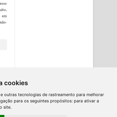
esso
uito,
, em
não-
a cookies
es e outras tecnologias de rastreamento para melhorar
egação para os seguintes propósitos:
para ativar a
o site
.