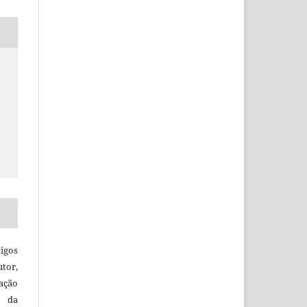
igos
utor,
ação
e da