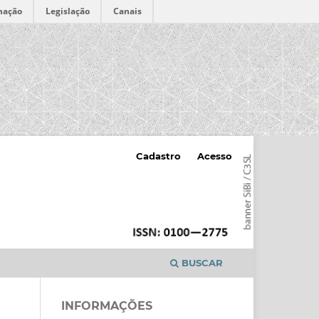
mação
Legislação
Canais
Cadastro
Acesso
BUSCAR
INFORMAÇÕES