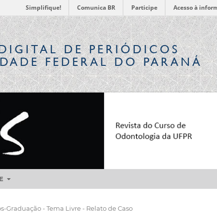
Simplifique!
Comunica BR
Participe
Acesso à infor
DIGITAL
DE PERIÓDICOS
IDADE FEDERAL DO PARANÁ
RE
-Graduação - Tema Livre - Relato de Caso