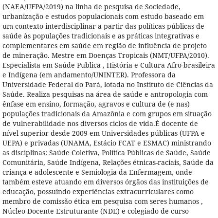
(NAEA/UFPA/2019) na linha de pesquisa de Sociedade,
urbanização e estudos populacionais com estudo baseado em
um contexto interdisciplinar a partir das políticas públicas de
saúde às populações tradicionais e as práticas integrativas e
complementares em saúde em região de influência de projeto
de mineração. Mestre em Doenças Tropicais (NMT/UFPA/2010).
Especialista em Saúde Publica , História e Cultura Afro-brasileira
e Indígena (em andamento/UNINTER). Professora da
Universidade Federal do Pará, lotada no Instituto de Ciências da
Saúde. Realiza pesquisas na área de saúde e antropologia com
ênfase em ensino, formação, agravos e cultura de (e nas)
populações tradicionais da Amazônia e com grupos em situação
de vulnerabilidade nos diversos ciclos de vida.É docente de
nível superior desde 2009 em Universidades públicas (UFPA e
UEPA) e privadas (UNAMA, Estácio FCAT e ESMAC) ministrando
as disciplinas: Saúde Coletiva, Política Públicas de Saúde, Saúde
Comunitária, Saúde Indígena, Relações étnicas-raciais, Saúde da
criança e adolescente e Semiologia da Enfermagem, onde
também esteve atuando em diversos órgãos das instituições de
educação, possuindo experiências extracurriculares como
membro de comissão ética em pesquisa com seres humanos ,
Núcleo Docente Estruturante (NDE) e colegiado de curso