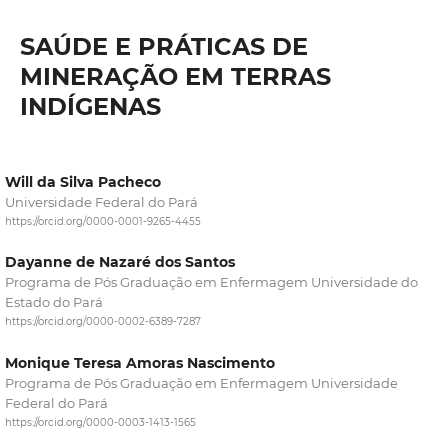
SAÚDE E PRÁTICAS DE
MINERAÇÃO EM TERRAS
INDÍGENAS
Will da Silva Pacheco
Universidade Federal do Pará
https://orcid.org/0000-0001-9265-4455
Dayanne de Nazaré dos Santos
Programa de Pós Graduação em Enfermagem Universidade do
Estado do Pará
https://orcid.org/0000-0002-6389-7287
Monique Teresa Amoras Nascimento
Programa de Pós Graduação em Enfermagem Universidade
Federal do Pará
https://orcid.org/0000-0003-1413-1565