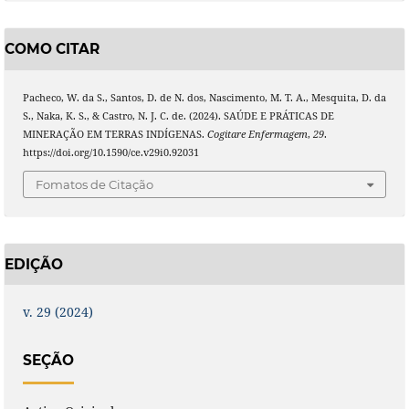
COMO CITAR
Pacheco, W. da S., Santos, D. de N. dos, Nascimento, M. T. A., Mesquita, D. da
S., Naka, K. S., & Castro, N. J. C. de. (2024). SAÚDE E PRÁTICAS DE
MINERAÇÃO EM TERRAS INDÍGENAS.
Cogitare Enfermagem
,
29
.
https://doi.org/10.1590/ce.v29i0.92031
Fomatos de Citação
EDIÇÃO
v. 29 (2024)
SEÇÃO