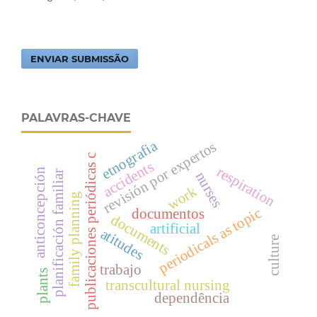
ENVIAR SUBMISSÃO
PALAVRAS-CHAVE
etnografia
revisión por expertos
publicaciones periódicas c
accidents
respiration
anticoncepción
planificación familiar
nurses
work
family planning
periodicals as topic
documentos
documents
artificial
atitudes
culture
trabajo
plants
transcultural nursing
dependência