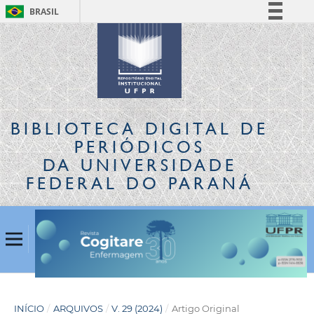
BRASIL
Simplifique!
Comunica BR
Participe
Acesso à informação
Legislação
BIBLIOTECA DIGITAL
DE
Canais
PERIÓDICOS
DA UNIVERSIDADE
FEDERAL DO PARANÁ
INÍCIO
/
ARQUIVOS
/
V. 29 (2024)
/
Artigo Original