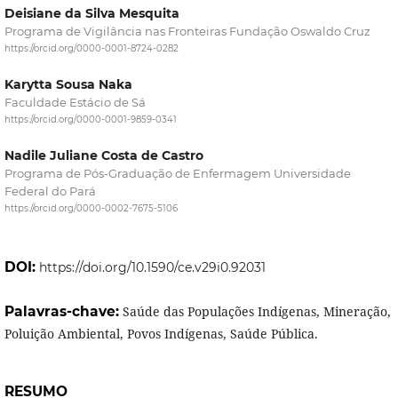
Deisiane da Silva Mesquita
Programa de Vigilância nas Fronteiras Fundação Oswaldo Cruz
https://orcid.org/0000-0001-8724-0282
Karytta Sousa Naka
Faculdade Estácio de Sá
https://orcid.org/0000-0001-9859-0341
Nadile Juliane Costa de Castro
Programa de Pós-Graduação de Enfermagem Universidade
Federal do Pará
https://orcid.org/0000-0002-7675-5106
DOI:
https://doi.org/10.1590/ce.v29i0.92031
Palavras-chave:
Saúde das Populações Indígenas, Mineração,
Poluição Ambiental, Povos Indígenas, Saúde Pública.
RESUMO