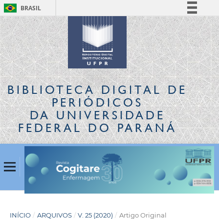
BRASIL
Simplifique!
Comunica BR
Participe
Acesso à informação
Legislação
BIBLIOTECA DIGITAL
DE
Canais
PERIÓDICOS
DA UNIVERSIDADE
FEDERAL DO PARANÁ
INÍCIO
/
ARQUIVOS
/
V. 25 (2020)
/
Artigo Original