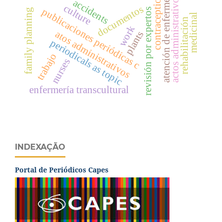
atención de enfermería
contraception
actos administrativos
accidents
culture
documentos
publicaciones periódicas c
revisión por expertos
family planning
medicinal
rehabilitación
work
atos administrativos
plants
periodicals as topic
trabajo
nurses
enfermería transcultural
INDEXAÇÃO
Portal de Periódicos Capes