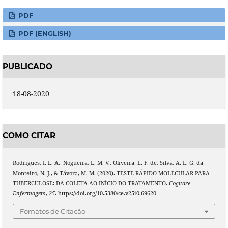
PDF
PDF (ENGLISH)
PUBLICADO
18-08-2020
COMO CITAR
Rodrigues, I. L. A., Nogueira, L. M. V., Oliveira, L. F. de, Silva, A. L. G. da,
Monteiro, N. J., & Távora, M. M. (2020). TESTE RÁPIDO MOLECULAR PARA
TUBERCULOSE: DA COLETA AO INÍCIO DO TRATAMENTO.
Cogitare
Enfermagem
,
25
. https://doi.org/10.5380/ce.v25i0.69620
Fomatos de Citação