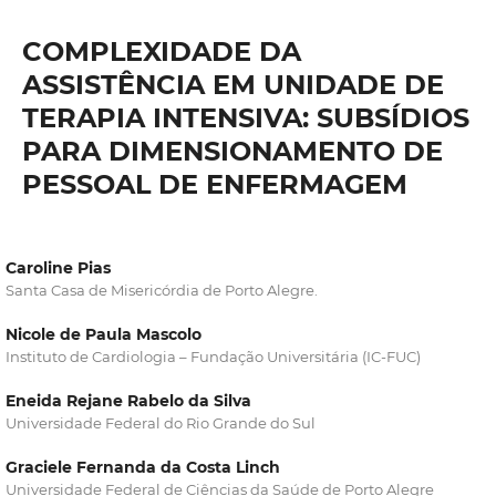
COMPLEXIDADE DA
ASSISTÊNCIA EM UNIDADE DE
TERAPIA INTENSIVA: SUBSÍDIOS
PARA DIMENSIONAMENTO DE
PESSOAL DE ENFERMAGEM
Caroline Pias
Santa Casa de Misericórdia de Porto Alegre.
Nicole de Paula Mascolo
Instituto de Cardiologia – Fundação Universitária (IC-FUC)
Eneida Rejane Rabelo da Silva
Universidade Federal do Rio Grande do Sul
Graciele Fernanda da Costa Linch
Universidade Federal de Ciências da Saúde de Porto Alegre