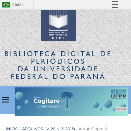
BRASIL
Simplifique!
Comunica BR
Participe
Acesso à informação
Legislação
BIBLIOTECA DIGITAL
DE
Canais
PERIÓDICOS
DA UNIVERSIDADE
FEDERAL DO PARANÁ
INÍCIO
/
ARQUIVOS
/
V. 20 N. 3 (2015)
/
Artigo Original