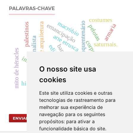
PALAVRAS-CHAVE
costumes
macróbio
cinquentenário
arte e arquitetura
palestinos
emancipação
armaria
pelotas
arte etrusca.
jornalista
corpo
saturnais.
banquete
editorial
mito de héracles
mst
pet.
salem
intervenção urbana
sé de lisboa
centenário
presentismo
atenas
O nosso site usa
obelisco
esparta.
românico
fontes
cookies
historiografia.
Este site utiliza cookies e outras
tecnologias de rastreamento para
melhorar sua experiência de
navegação para os seguintes
ENVIAR SUBMISSÃO
propósitos:
para ativar a
funcionalidade básica do site
.