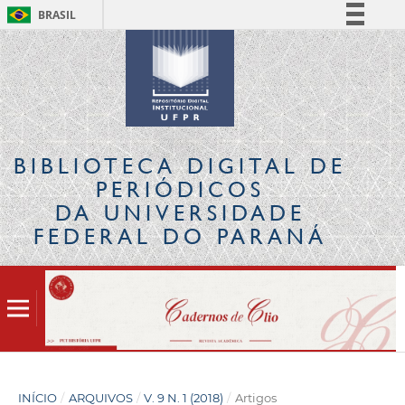
BRASIL
Simplifique!
Comunica BR
Participe
Acesso à informação
Legislação
BIBLIOTECA DIGITAL
DE
Canais
PERIÓDICOS
DA UNIVERSIDADE
FEDERAL DO PARANÁ
INÍCIO
/
ARQUIVOS
/
V. 9 N. 1 (2018)
/
Artigos