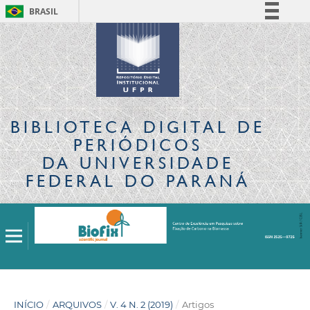
BRASIL
Simplifique!
Comunica BR
Participe
Acesso à informação
Legislação
BIBLIOTECA DIGITAL
DE
Canais
PERIÓDICOS
DA UNIVERSIDADE
FEDERAL DO PARANÁ
INÍCIO
/
ARQUIVOS
/
V. 4 N. 2 (2019)
/
Artigos