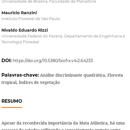
Universidade de Brasília, Faculdade de Planaltina
Mauricio Ranzini
Instituto Florestal de São Paulo
Nivaldo Eduardo Rizzi
Universidade Federal do Paraná, Departamento de Engenharia e
Tecnologia Florestal
DOI:
https://doi.org/10.5380/biofix.v4i2.64233
Palavras-chave:
Análise discriminante quadrática, Floresta
tropical, Índices de vegetação
RESUMO
Apesar da reconhecida importância da Mata Atlântica, há uma
escassez de estudos utilizando o sensoriamento remoto como