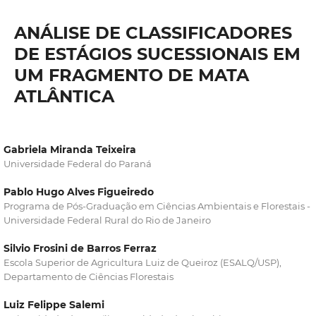
ANÁLISE DE CLASSIFICADORES
DE ESTÁGIOS SUCESSIONAIS EM
UM FRAGMENTO DE MATA
ATLÂNTICA
Gabriela Miranda Teixeira
Universidade Federal do Paraná
Pablo Hugo Alves Figueiredo
Programa de Pós-Graduação em Ciências Ambientais e Florestais -
Universidade Federal Rural do Rio de Janeiro
Silvio Frosini de Barros Ferraz
Escola Superior de Agricultura Luiz de Queiroz (ESALQ/USP),
Departamento de Ciências Florestais
Luiz Felippe Salemi