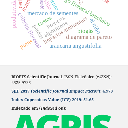
código florestal brasileiro
gestão
produtividade
cedro
sítio
mercado de sementes
colheita florestal
box-cox
custos
impactos ambientais
el niño
algoritmos
perdas
biogás
diagrama de pareto
pinus
araucaria angustifolia
BIOFIX Scientific Journal
. ISSN Eletrônico (
e-ISSN
):
2525-9725
SJIF 2017 (
Scientific Journal Impact Factor
):
4.978
Index Copernicus Value
(ICV) 2019:
51.65
Indexado em (
Indexed on
):