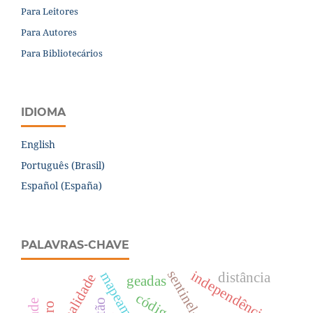
Para Leitores
Para Autores
Para Bibliotecários
IDIOMA
English
Português (Brasil)
Español (España)
PALAVRAS-CHAVE
sentinel-2
independência
mapeamento
distância
normalidade
geadas