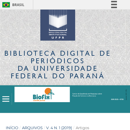
BRASIL
Simplifique!
Comunica BR
Participe
Acesso à informação
Legislação
BIBLIOTECA DIGITAL
DE
Canais
PERIÓDICOS
DA UNIVERSIDADE
FEDERAL DO PARANÁ
INÍCIO
/
ARQUIVOS
/
V. 4 N. 1 (2019)
/
Artigos