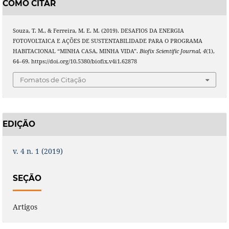
COMO CITAR
Souza, T. M., & Ferreira, M. E. M. (2019). DESAFIOS DA ENERGIA
FOTOVOLTAICA E AÇÕES DE SUSTENTABILIDADE PARA O PROGRAMA
HABITACIONAL “MINHA CASA, MINHA VIDA”.
Biofix Scientific Journal
,
4
(1),
64–69. https://doi.org/10.5380/biofix.v4i1.62878
Fomatos de Citação
EDIÇÃO
v. 4 n. 1 (2019)
SEÇÃO
Artigos