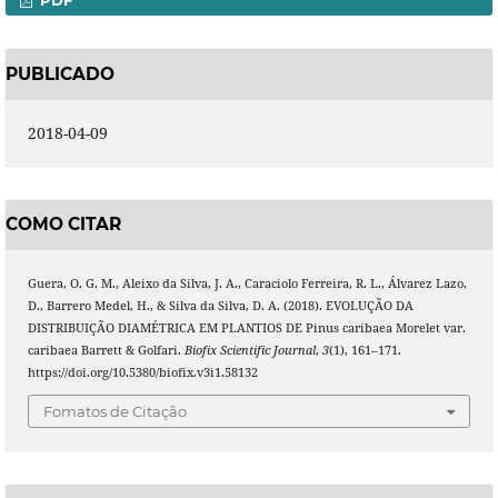
PDF
PUBLICADO
2018-04-09
COMO CITAR
Guera, O. G. M., Aleixo da Silva, J. A., Caraciolo Ferreira, R. L., Álvarez Lazo,
D., Barrero Medel, H., & Silva da Silva, D. A. (2018). EVOLUÇÃO DA
DISTRIBUIÇÃO DIAMÉTRICA EM PLANTIOS DE Pinus caribaea Morelet var.
caribaea Barrett & Golfari.
Biofix Scientific Journal
,
3
(1), 161–171.
https://doi.org/10.5380/biofix.v3i1.58132
Fomatos de Citação