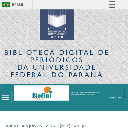
BRASIL
Simplifique!
Comunica BR
Participe
Acesso à informação
Legislação
BIBLIOTECA DIGITAL
DE
Canais
PERIÓDICOS
DA UNIVERSIDADE
FEDERAL DO PARANÁ
INÍCIO
/
ARQUIVOS
/
V. 3 N. 1 (2018)
/
Artigos