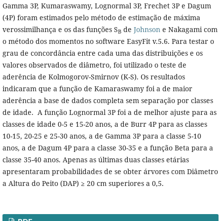
Gamma 3P, Kumaraswamy, Lognormal 3P, Frechet 3P e Dagum
(4P) foram estimados pelo método de estimação de máxima
verossimilhança e os das funções S
de
Johnson
e Nakagami com
B
o método dos momentos no software EasyFit v.5.6. Para testar o
grau de concordância entre cada uma das distribuições e os
valores observados de diâmetro, foi utilizado o teste de
aderência de Kolmogorov-Smirnov (K-S). Os resultados
indicaram que a função de Kamaraswamy foi a de maior
aderência a base de dados completa sem separação por classes
de idade. A função Lognormal 3P foi a de melhor ajuste para as
classes de idade 0-5 e 15-20 anos, a de Burr 4P para as classes
10-15, 20-25 e 25-30 anos, a de Gamma 3P para a classe 5-10
anos, a de Dagum 4P para a classe 30-35 e a função Beta para a
classe 35-40 anos. Apenas as últimas duas classes etárias
apresentaram probabilidades de se obter árvores com Diâmetro
a Altura do Peito (DAP) ≥ 20 cm superiores a 0,5.