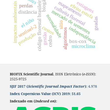
pinus
código florestal brasileiro
biogás
estiagens
mapeamento
impactos ambientais
efeito estufa
perdas
colheita florestal
mercado de sementes
distância
normalidade
geadas
el niño
sítio
sentinel-2
custos
independência
algoritmos
produção
gestão
cedro
box-cox
microclima
BIOFIX Scientific Journal
. ISSN Eletrônico (
e-ISSN
):
2525-9725
SJIF 2017 (
Scientific Journal Impact Factor
):
4.978
Index Copernicus Value
(ICV) 2019:
51.65
Indexado em (
Indexed on
):