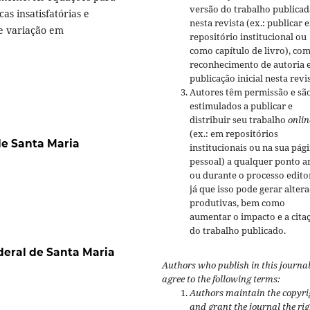
versão do trabalho publicad
as insatisfatórias e
nesta revista (ex.: publicar 
e variação em
repositório institucional ou
como capítulo de livro), co
reconhecimento de autoria 
publicação inicial nesta revis
Autores têm permissão e sã
estimulados a publicar e
distribuir seu trabalho
onlin
(ex.: em repositórios
de Santa Maria
institucionais ou na sua pág
pessoal) a qualquer ponto a
ou durante o processo editor
já que isso pode gerar alter
produtivas, bem como
aumentar o impacto e a cita
do trabalho publicado.
deral de Santa Maria
Authors who publish in this journa
agree to the following terms:
Authors maintain the copyri
and grant the journal the rig