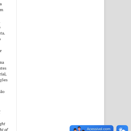
a
em
m
e
ta.
o
e
ina
ntes
ial,
ações
ção
l
ght
ht of