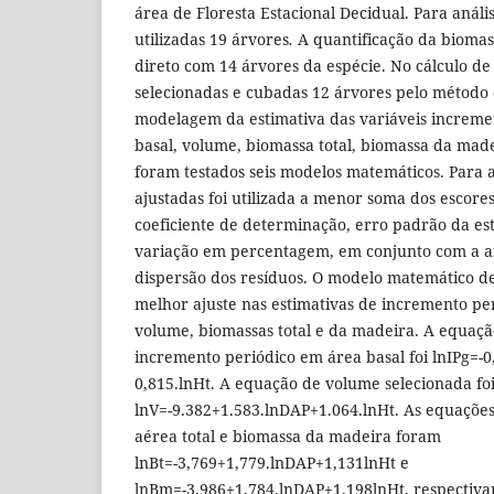
área de Floresta Estacional Decidual. Para anál
utilizadas 19 árvores
.
A quantificação da biomas
direto com 14 árvores da espécie. No cálculo d
selecionadas e cubadas 12 árvores pelo método
modelagem da estimativa das variáveis increme
basal, volume, biomassa total, biomassa da made
foram testados seis modelos matemáticos. Para 
ajustadas foi utilizada a menor soma dos escores d
coeficiente de determinação, erro padrão da est
variação em percentagem, em conjunto com a an
dispersão dos resíduos. O modelo matemático d
melhor ajuste nas estimativas de incremento pe
volume, biomassas total e da madeira. A equaçã
incremento periódico em área basal foi lnIPg=-
0,815.lnHt. A equação de volume selecionada fo
lnV=-9.382+1.583.lnDAP+1.064.lnHt. As equações
aérea total e biomassa da madeira foram
lnBt=-3,769+1,779.lnDAP+1,131lnHt e
lnBm=-3,986+1,784.lnDAP+1,198lnHt, respectiv