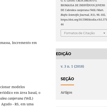
G. S. (2018). CRESCIMENTO E
BIOMASSA DE INDIVÍDUOS JOVENS
DE Cabralea canjerana (Vell.) Mart.
Biofix Scientific Journal
,
3
(1), 96–102.
https://doi.org/10.5380/biofix.v3i1.57
44
Fomatos de Citação
iomassa, Incremento em
EDIÇÃO
v. 3 n. 1 (2018)
SEÇÃO
lecionar modelos
Artigos
riódico em área basal, o
alea canjerana
(Vell.)
e Agudo - RS, em uma