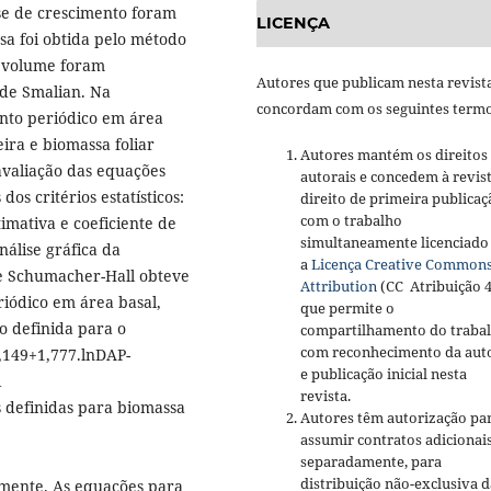
ise de crescimento foram
LICENÇA
sa foi obtida pelo método
e volume foram
Autores que publicam nesta revist
 de Smalian. Na
concordam com os seguintes termo
nto periódico em área
ira e biomassa foliar
Autores mantém os direitos
avaliação das equações
autorais e concedem à revis
os critérios estatísticos:
direito de primeira publicaç
com o trabalho
imativa e coeficiente de
simultaneamente licenciado
álise gráfica da
a
Licença Creative Common
e Schumacher-Hall obteve
Attribution
(CC Atribuição 4
riódico em área basal,
que permite o
o definida para o
compartilhamento do traba
com reconhecimento da aut
0,149+1,777.lnDAP-
e publicação inicial nesta
i
revista.
 definidas para biomassa
Autores têm autorização pa
assumir contratos adicionai
separadamente, para
distribuição não-exclusiva d
amente. As equações para