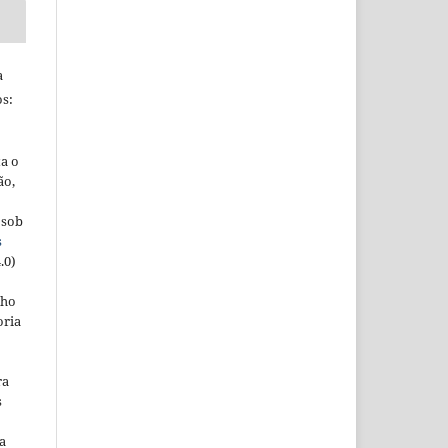
a
s:
ta o
ão,
 sob
s
.0)
lho
oria
ra
s
a