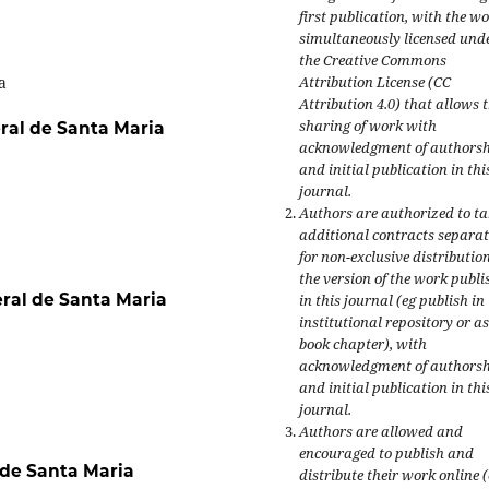
first publication, with the w
simultaneously licensed und
the Creative Commons
a
Attribution License (CC
Attribution 4.0) that allows 
sharing of work with
ral de Santa Maria
acknowledgment of authors
and initial publication in thi
journal.
Authors are authorized to ta
additional contracts separat
for non-exclusive distribution
the version of the work publi
ral de Santa Maria
in this journal (eg publish in
institutional repository or as
book chapter), with
acknowledgment of authors
and initial publication in thi
journal.
Authors are allowed and
encouraged to publish and
 de Santa Maria
distribute their work online 