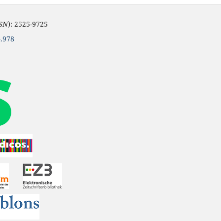
SSN
): 2525-9725
.978