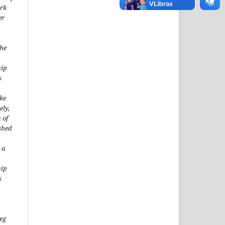
ork
er
the
hip
s
ke
ely,
 of
shed
 a
hip
s
(eg