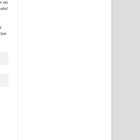
or on
point
s
tion