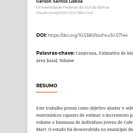
Gerson Santos Lisboa
Universidade Federal do Sul da Bahia
http://orcid.org/0000-0002-9834-2441
DOI:
https://doi.org/10.5380/biofix.v3i1.57144
Palavras-chave:
Canjerana, Estimativa de b
área basal, Volume
RESUMO
Este trabalho possui como objetivo ajustar e se
matemáticos capazes de estimar o incremento pe
volume e biomassa de indivíduos jovens de
Cabr
Mart. O estudo foi desenvolvido no município d