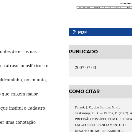
PDF
fontes de erros nas
PUBLICADO
 o atraso ionosférico e o
2007-07-03
lticaminho, no entanto,
COMO CITAR
s que exigem maior
que institui o Cadastro
Farret, J. C., dos Santos, M. C.,
Saatkamp, E. D., & Palma, E. (2007). 
PRECISÃO POSSÍVEL COM GPS L1/C
 ter uma conotação
EM GEORREFERENCIAMENTO: O
DESAFIO DO MULTICAMINHO –