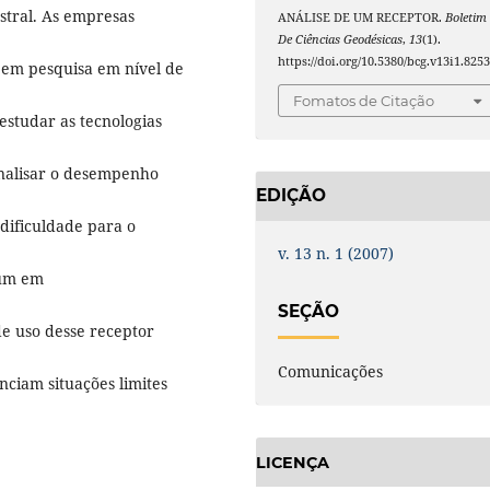
astral. As empresas
ANÁLISE DE UM RECEPTOR.
Boletim
De Ciências Geodésicas
,
13
(1).
https://doi.org/10.5380/bcg.v13i1.825
 em pesquisa em nível de
Fomatos de Citação
estudar as tecnologias
nalisar o desempenho
EDIÇÃO
dificuldade para o
v. 13 n. 1 (2007)
mum em
SEÇÃO
e uso desse receptor
Comunicações
nciam situações limites
LICENÇA