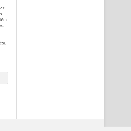
or,
ão
 têm
os,
o
ito,