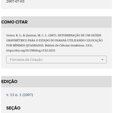
2007-07-03
COMO CITAR
Genro, R. S., & Quintas, M. C. L. (2007). DETERMINAÇÃO DE UM GEÓIDE
GRAVIMÉTRICO PARA O ESTADO DO PARANÁ UTILIZANDO COLOCAÇÃO
POR MÍNIMOS QUADRADOS.
Boletim De Ciências Geodésicas
,
13
(1).
https://doi.org/10.5380/bcg.v13i1.8252
Fomatos de Citação
EDIÇÃO
v. 13 n. 1 (2007)
SEÇÃO