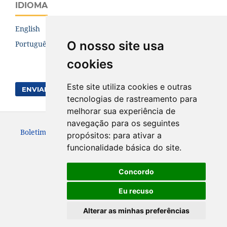
IDIOMA
English
O nosso site usa
Português (Brasil)
cookies
Este site utiliza cookies e outras
ENVIAR SUBMISSÃO
tecnologias de rastreamento para
melhorar sua experiência de
navegação para os seguintes
Boletim de Ciências Geodésicas. ISSN: 1982-2170
propósitos:
para ativar a
funcionalidade básica do site
.
Concordo
Eu recuso
Alterar as minhas preferências