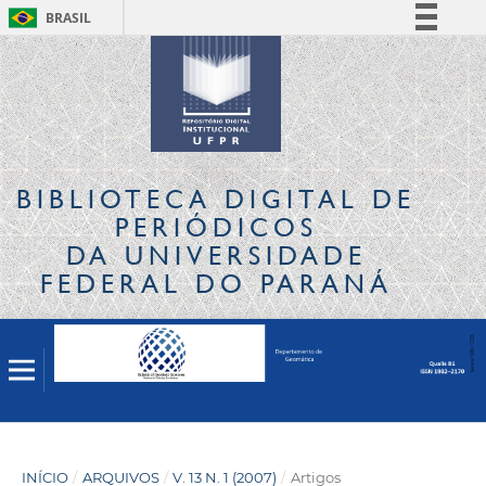
BRASIL
Simplifique!
Comunica BR
Participe
Acesso à informação
Legislação
BIBLIOTECA DIGITAL
DE
Canais
PERIÓDICOS
DA UNIVERSIDADE
FEDERAL DO PARANÁ
INÍCIO
/
ARQUIVOS
/
V. 13 N. 1 (2007)
/
Artigos