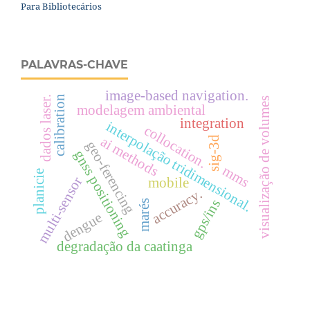
Para Bibliotecários
PALAVRAS-CHAVE
image-based navigation.
calibration
dados laser.
visualização de volumes
modelagem ambiental
integration
interpolação tridimensional.
collocation.
ai methods
sig-3d
geo-ferencing
gnss positioning
mms
planicie
multi-sensor
mobile
accuracy.
gps/ins
marés
dengue
degradação da caatinga