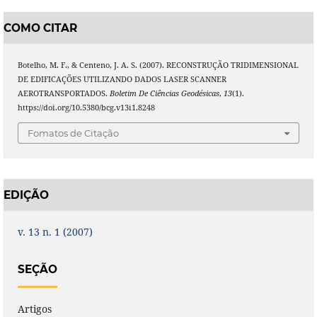
COMO CITAR
Botelho, M. F., & Centeno, J. A. S. (2007). RECONSTRUÇÃO TRIDIMENSIONAL
DE EDIFICAÇÕES UTILIZANDO DADOS LASER SCANNER
AEROTRANSPORTADOS.
Boletim De Ciências Geodésicas
,
13
(1).
https://doi.org/10.5380/bcg.v13i1.8248
Fomatos de Citação
EDIÇÃO
v. 13 n. 1 (2007)
SEÇÃO
Artigos