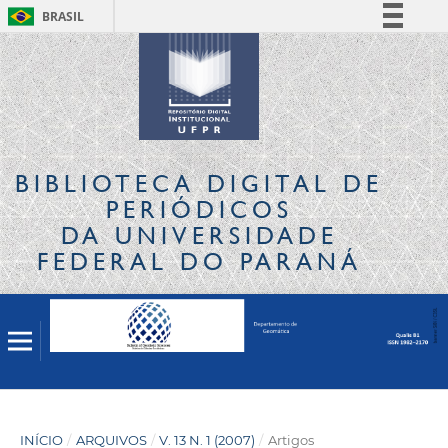
BRASIL
Simplifique!
Comunica BR
Participe
Acesso à informação
Legislação
BIBLIOTECA DIGITAL
DE
Canais
PERIÓDICOS
DA UNIVERSIDADE
FEDERAL DO PARANÁ
INÍCIO
/
ARQUIVOS
/
V. 13 N. 1 (2007)
/
Artigos