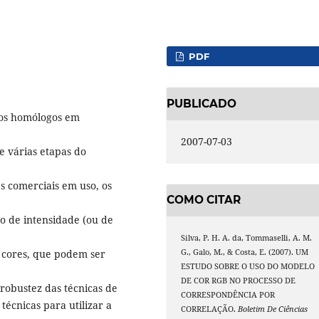
PDF
PUBLICADO
tos homólogos em
2007-07-03
 várias etapas do
s comerciais em uso, os
COMO CITAR
o de intensidade (ou de
Silva, P. H. A. da, Tommaselli, A. M.
 cores, que podem ser
G., Galo, M., & Costa, E. (2007). UM
ESTUDO SOBRE O USO DO MODELO
DE COR RGB NO PROCESSO DE
robustez das técnicas de
CORRESPONDÊNCIA POR
écnicas para utilizar a
CORRELAÇÃO.
Boletim De Ciências