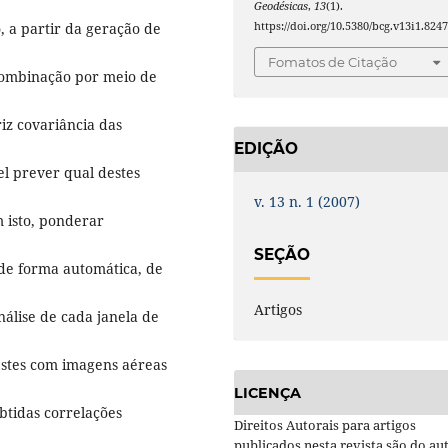
Geodésicas
,
13
(1).
, a partir da geração de
https://doi.org/10.5380/bcg.v13i1.824
Fomatos de Citação
 combinação por meio de
iz covariância das
EDIÇÃO
el prever qual destes
v. 13 n. 1 (2007)
 isto, ponderar
SEÇÃO
 de forma automática, de
Artigos
nálise de cada janela de
testes com imagens aéreas
LICENÇA
btidas correlações
Direitos Autorais para artigos
publicados nesta revista são do aut