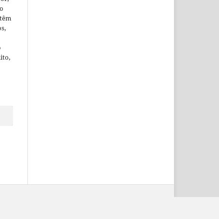
ão
 têm
os,
o
ito,