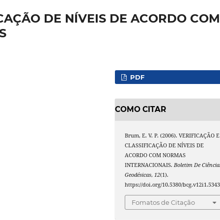
ICAÇÃO DE NÍVEIS DE ACORDO COM
S
PDF
COMO CITAR
Brum, E. V. P. (2006). VERIFICAÇÃO E
CLASSIFICAÇÃO DE NÍVEIS DE
ACORDO COM NORMAS
INTERNACIONAIS.
Boletim De Ciência
Geodésicas
,
12
(1).
https://doi.org/10.5380/bcg.v12i1.534
Fomatos de Citação