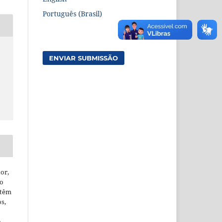
Português (Brasil)
ENVIAR SUBMISSÃO
or,
ão
 têm
os,
o