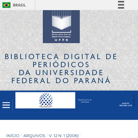
BRASIL
Simplifique!
Comunica BR
Participe
Acesso à informação
Legislação
BIBLIOTECA DIGITAL
DE
Canais
PERIÓDICOS
DA UNIVERSIDADE
FEDERAL DO PARANÁ
INÍCIO
/
ARQUIVOS
/
V. 12 N. 1 (2006)
/