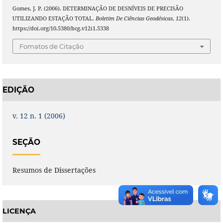
Gomes, J. P. (2006). DETERMINAÇÃO DE DESNÍVEIS DE PRECISÃO
UTILIZANDO ESTAÇÃO TOTAL.
Boletim De Ciências Geodésicas
,
12
(1).
https://doi.org/10.5380/bcg.v12i1.5338
Fomatos de Citação
EDIÇÃO
v. 12 n. 1 (2006)
SEÇÃO
Resumos de Dissertações
LICENÇA