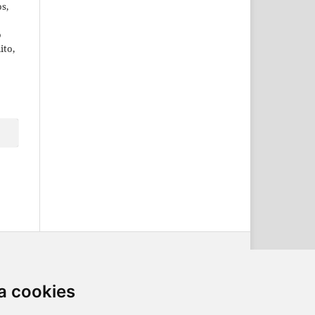
os,
o
ito,
a cookies