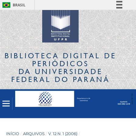
BRASIL
Simplifique!
Comunica BR
Participe
Acesso à informação
Legislação
BIBLIOTECA DIGITAL
DE
Canais
PERIÓDICOS
DA UNIVERSIDADE
FEDERAL DO PARANÁ
INÍCIO
/
ARQUIVOS
/
V. 12 N. 1 (2006)
/