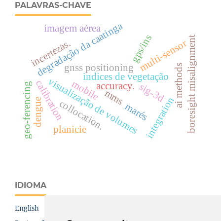
PALAVRAS-CHAVE
degradação da caatinga
imagem aérea
gps/ins
boresight misalignment
incertezas.
multi-sensor
gnss positioning
ai methods
indices de vegetação
visualização de volumes
mobile
calibration
accuracy.
geo-ferencing
sig-3d
mms
integration
dengue
collocation.
marés
planicie
IDIOMA
English