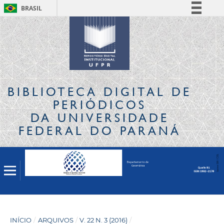
BRASIL
Simplifique!
Comunica BR
Participe
Acesso à informação
Legislação
BIBLIOTECA DIGITAL
DE
Canais
PERIÓDICOS
DA UNIVERSIDADE
FEDERAL DO PARANÁ
INÍCIO
/
ARQUIVOS
/
V. 22 N. 3 (2016)
/