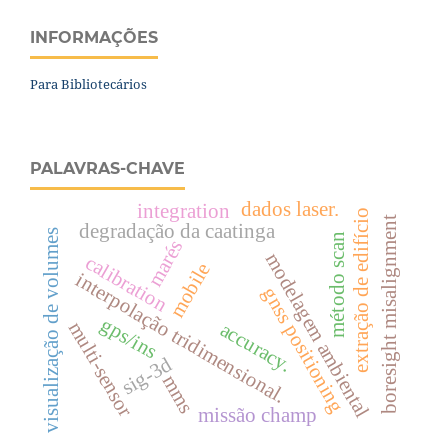
INFORMAÇÕES
Para Bibliotecários
PALAVRAS-CHAVE
dados laser.
integration
extração de edifício
boresight misalignment
degradação da caatinga
visualização de volumes
n
marés
modelagem ambiental
calibration
mobile
m
é
t
o
d
o
s
c
a
interpolação tridimensional.
gnss positioning
gps/ins
multi-sensor
accuracy.
sig-3d
mms
missão champ