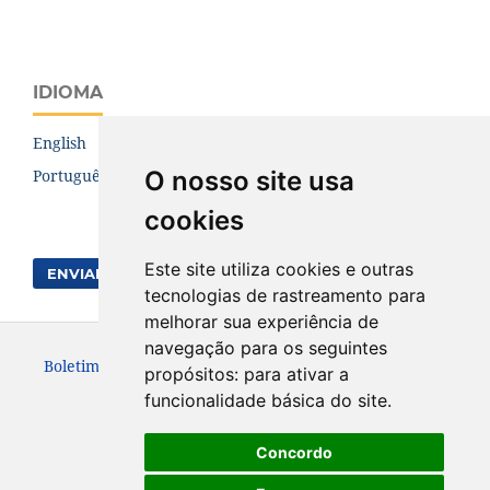
IDIOMA
English
O nosso site usa
Português (Brasil)
cookies
Este site utiliza cookies e outras
ENVIAR SUBMISSÃO
tecnologias de rastreamento para
melhorar sua experiência de
navegação para os seguintes
Boletim de Ciências Geodésicas. ISSN: 1982-2170
propósitos:
para ativar a
funcionalidade básica do site
.
Concordo