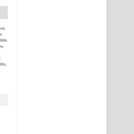
or,
ão
 têm
os,
o
ito,