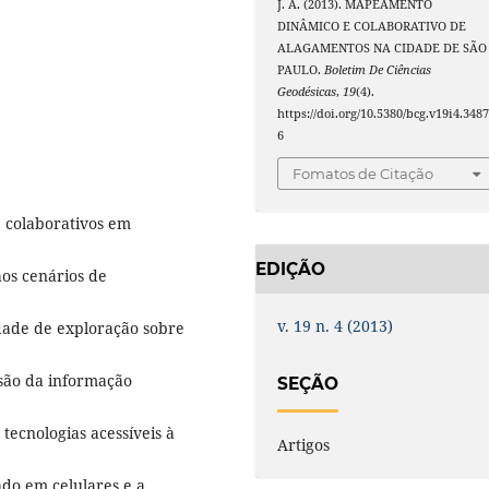
J. A. (2013). MAPEAMENTO
DINÂMICO E COLABORATIVO DE
ALAGAMENTOS NA CIDADE DE SÃO
PAULO.
Boletim De Ciências
Geodésicas
,
19
(4).
https://doi.org/10.5380/bcg.v19i4.348
6
Fomatos de Citação
e colaborativos em
EDIÇÃO
aos cenários de
v. 19 n. 4 (2013)
idade de exploração sobre
ssão da informação
SEÇÃO
tecnologias acessíveis à
Artigos
do em celulares e a