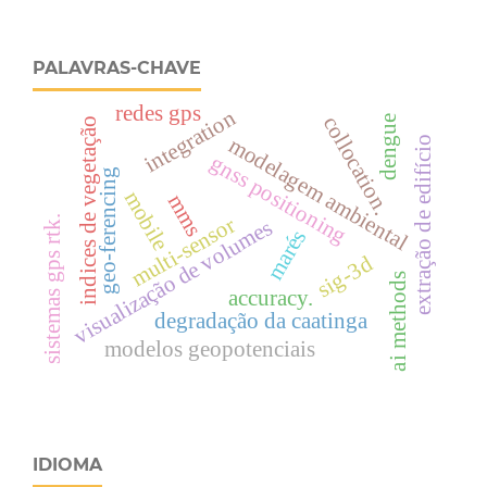
PALAVRAS-CHAVE
redes gps
integration
collocation.
dengue
o
modelagem ambiental
extração de edifício
gnss positioning
geo-ferencing
mobile
mms
i
n
d
i
c
e
s
d
e
v
e
g
e
t
a
ç
ã
multi-sensor
sistemas gps rtk.
visualização de volumes
marés
sig-3d
ai methods
accuracy.
degradação da caatinga
modelos geopotenciais
IDIOMA