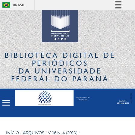
BRASIL
Simplifique!
Comunica BR
Participe
Acesso à informação
Legislação
BIBLIOTECA DIGITAL
DE
Canais
PERIÓDICOS
DA UNIVERSIDADE
FEDERAL DO PARANÁ
INÍCIO
/
ARQUIVOS
/
V. 16 N. 4 (2010)
/