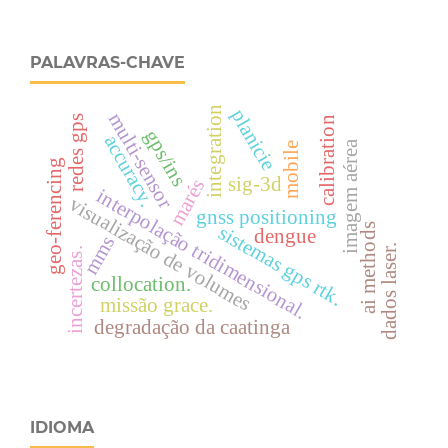
PALAVRAS-CHAVE
integration
planicie
multi-sensor
redes gps
calibration
gps/ins
accuracy.
imagem aérea
mobile
geo-ferencing
sig-3d
marés
interpolação tridimensional.
visualização de volumes
gnss positioning
sistemas gps rtk.
ai methods
dengue
mms
dados laser.
incertezas.
collocation.
missão grace.
degradação da caatinga
IDIOMA