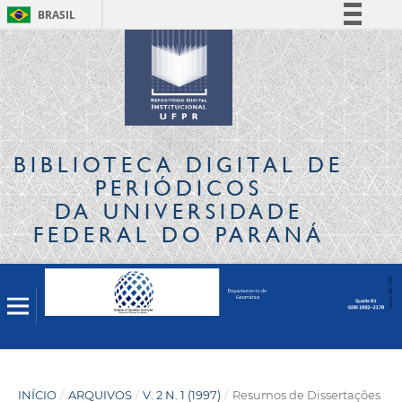
BRASIL
Simplifique!
Comunica BR
Participe
Acesso à informação
Legislação
BIBLIOTECA DIGITAL
DE
Canais
PERIÓDICOS
DA UNIVERSIDADE
FEDERAL DO PARANÁ
INÍCIO
/
ARQUIVOS
/
V. 2 N. 1 (1997)
/
Resumos de Dissertações