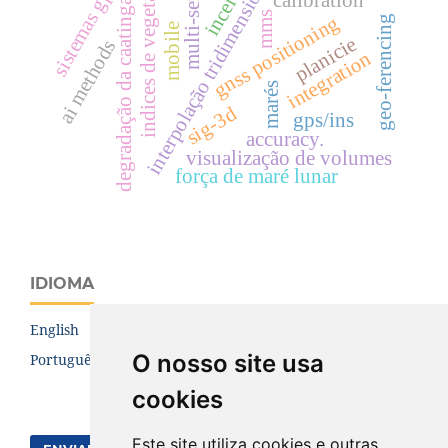
sistemas gps rtk.
interpolação tridimensional.
o
multi-sensor
calibration
degradação da caatinga
mms
gnss positioning
geo-ferencing
mobile
planicie
ai methods
integration
i
n
d
i
c
e
s
d
e
v
e
g
e
t
a
ç
ã
marés
sig-3d
gps/ins
accuracy.
visualização de volumes
força de maré lunar
IDIOMA
English
O nosso site usa
Português (Brasil)
cookies
Este site utiliza cookies e outras