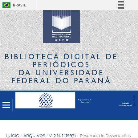
BRASIL
Simplifique!
Comunica BR
Participe
Acesso à informação
Legislação
BIBLIOTECA DIGITAL
DE
Canais
PERIÓDICOS
DA UNIVERSIDADE
FEDERAL DO PARANÁ
INÍCIO
/
ARQUIVOS
/
V. 2 N. 1 (1997)
/
Resumos de Dissertações