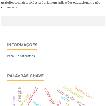
gratuito, com atribuições próprias, em aplicações educacionais e não-
comerciais.
INFORMAÇÕES
Para Bibliotecários
PALAVRAS-CHAVE
collocation.
incertezas.
redes gps
dengue
i
n
d
i
c
e
s
d
e
e
g
e
t
a
ç
ã
calibration
mms
v
o
marés