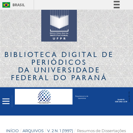
BRASIL
Simplifique!
Comunica BR
Participe
Acesso à informação
Legislação
BIBLIOTECA DIGITAL
DE
Canais
PERIÓDICOS
DA UNIVERSIDADE
FEDERAL DO PARANÁ
INÍCIO
/
ARQUIVOS
/
V. 2 N. 1 (1997)
/
Resumos de Dissertações