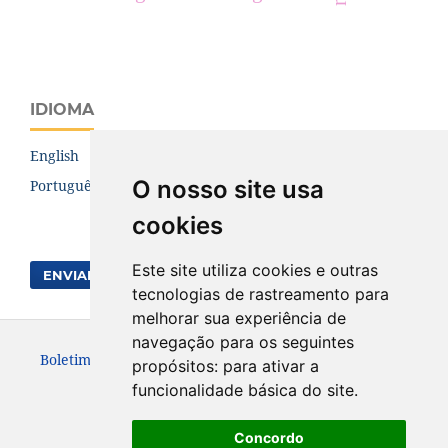
IDIOMA
English
O nosso site usa
Português (Brasil)
cookies
Este site utiliza cookies e outras
ENVIAR SUBMISSÃO
tecnologias de rastreamento para
melhorar sua experiência de
navegação para os seguintes
Boletim de Ciências Geodésicas. ISSN: 1982-2170
propósitos:
para ativar a
funcionalidade básica do site
.
Concordo