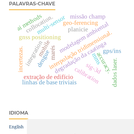
PALAVRAS-CHAVE
ai methods
missão champ
collocation.
multi-sensor
geo-ferencing
modelagem ambiental
planicie
interpolação tridimensional.
gnss positioning
mobile
degradação da caatinga
integration
marés
incertezas.
gps/ins
dengue
accuracy.
mms
dados laser.
sig-3d
calibration
extração de edifício
linhas de base triviais
IDIOMA
English