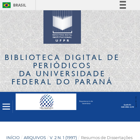
BRASIL
Simplifique!
Comunica BR
Participe
Acesso à informação
Legislação
BIBLIOTECA DIGITAL
DE
Canais
PERIÓDICOS
DA UNIVERSIDADE
FEDERAL DO PARANÁ
INÍCIO
/
ARQUIVOS
/
V. 2 N. 1 (1997)
/
Resumos de Dissertações