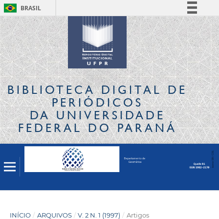
BRASIL
Simplifique!
Comunica BR
Participe
Acesso à informação
Legislação
BIBLIOTECA DIGITAL
DE
Canais
PERIÓDICOS
DA UNIVERSIDADE
FEDERAL DO PARANÁ
INÍCIO
/
ARQUIVOS
/
V. 2 N. 1 (1997)
/
Artigos