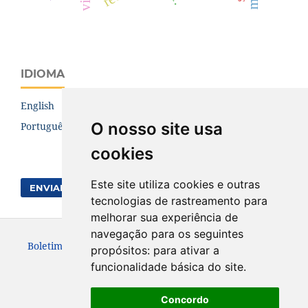
IDIOMA
English
O nosso site usa
Português (Brasil)
cookies
Este site utiliza cookies e outras
ENVIAR SUBMISSÃO
tecnologias de rastreamento para
melhorar sua experiência de
navegação para os seguintes
Boletim de Ciências Geodésicas. ISSN: 1982-2170
propósitos:
para ativar a
funcionalidade básica do site
.
Concordo