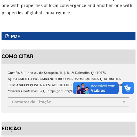
one with properties of local convergence and another one with
properties of global convergence.
PDF
COMO CITAR
Garnés, S. J. dos A., de Sampaio, R. J. B., & Dalmolin, Q. (1997).
AJUSTAMENTO PARAM&#201;TRICO POR M&#205;NIMOS QUADRADOS
COM AN&#193;LISE NA ESTABILIDADE DA SOLU&#199;&#195;O.
Boletim De
Ciências Geodésicas
,
2
(1). https://doi.org/10.5380/bcg.v2i1.1469
Fomatos de Citação
EDIÇÃO