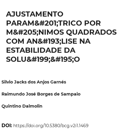
AJUSTAMENTO
PARAM&#201;TRICO POR
M&#205;NIMOS QUADRADOS
COM AN&#193;LISE NA
ESTABILIDADE DA
SOLU&#199;&#195;O
Silvio Jacks dos Anjos Garnés
Raimundo José Borges de Sampaio
Quintino Dalmolin
DOI:
https://doi.org/10.5380/bcg.v2i1.1469