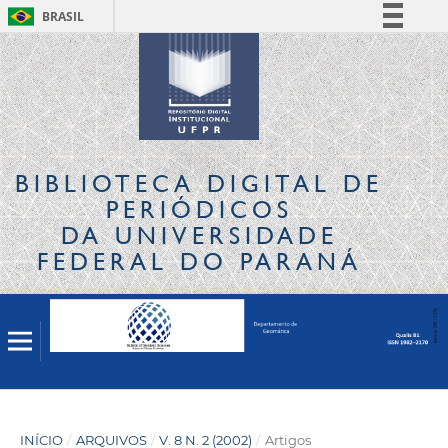
BRASIL
Simplifique!
Comunica BR
Participe
Acesso à informação
Legislação
BIBLIOTECA DIGITAL
DE
Canais
PERIÓDICOS
DA UNIVERSIDADE
FEDERAL DO PARANÁ
INÍCIO
/
ARQUIVOS
/
V. 8 N. 2 (2002)
/
Artigos