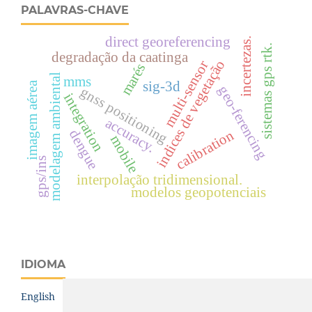
PALAVRAS-CHAVE
direct georeferencing
incertezas.
sistemas gps rtk.
degradação da caatinga
o
multi-sensor
marés
modelagem ambiental
mms
sig-3d
imagem aérea
geo-ferencing
gnss positioning
integration
i
n
d
i
c
e
s
d
e
v
e
g
e
t
a
ç
ã
accuracy.
dengue
calibration
mobile
gps/ins
interpolação tridimensional.
modelos geopotenciais
IDIOMA
English