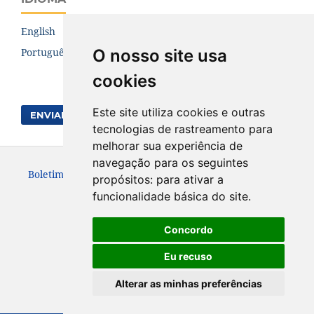
English
O nosso site usa
Português (Brasil)
cookies
Este site utiliza cookies e outras
ENVIAR SUBMISSÃO
tecnologias de rastreamento para
melhorar sua experiência de
navegação para os seguintes
Boletim de Ciências Geodésicas. ISSN: 1982-2170
propósitos:
para ativar a
funcionalidade básica do site
.
Concordo
Eu recuso
Alterar as minhas preferências