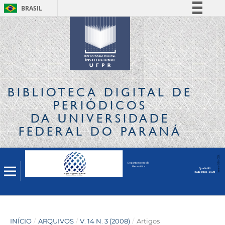
BRASIL
Simplifique!
Comunica BR
Participe
Acesso à informação
Legislação
BIBLIOTECA DIGITAL
DE
Canais
PERIÓDICOS
DA UNIVERSIDADE
FEDERAL DO PARANÁ
INÍCIO
/
ARQUIVOS
/
V. 14 N. 3 (2008)
/
Artigos