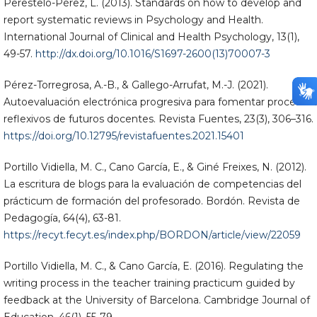
Perestelo-Pérez, L. (2013). Standards on how to develop and
report systematic reviews in Psychology and Health.
International Journal of Clinical and Health Psychology, 13(1),
49-57.
http://dx.doi.org/10.1016/S1697-2600(13)70007-3
Pérez-Torregrosa, A.-B., & Gallego-Arrufat, M.-J. (2021).
Autoevaluación electrónica progresiva para fomentar procesos
reflexivos de futuros docentes. Revista Fuentes, 23(3), 306–316.
https://doi.org/10.12795/revistafuentes.2021.15401
Portillo Vidiella, M. C., Cano García, E., & Giné Freixes, N. (2012).
La escritura de blogs para la evaluación de competencias del
prácticum de formación del profesorado. Bordón. Revista de
Pedagogía, 64(4), 63-81.
https://recyt.fecyt.es/index.php/BORDON/article/view/22059
Portillo Vidiella, M. C., & Cano García, E. (2016). Regulating the
writing process in the teacher training practicum guided by
feedback at the University of Barcelona. Cambridge Journal of
Education, 46(1), 55-79.