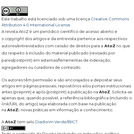
Este trabalho está licenciado sob uma licença
Creative Commons
Attribution 4.0 International License
.
A revista AtoZ é um periódico científico de acesso aberto e
o
copyright
dos artigos e da entrevista pertence aos respectivos
autores/entrevistados com cessão de direitos para a
AtoZ
no que
diz respeito à inclusão do material publicado (revisado por
pares/postprint) em sistemas/ferramentas de indexação,
agregadores ou curadores de conteúdo.
Os autores têm permissão e são encorajados a depositar seus
artigos em páginas pessoais, repositórios e/ou portais institucionais
antes (preprint) e após (postprint) a publicação na
AtoZ
. Solicita-se
apenas que, quando possível, a referência bibliográfica (incluindo o
link
/URL do artigo) seja elaborada com base na publicação
na
AtoZ:
novas práticas em informação e conhecimento.
A
AtoZ
tem selo
Diadorim Verde/IBICT
.
Todo o conteúdo da Revista (incluindo-se instruções, política