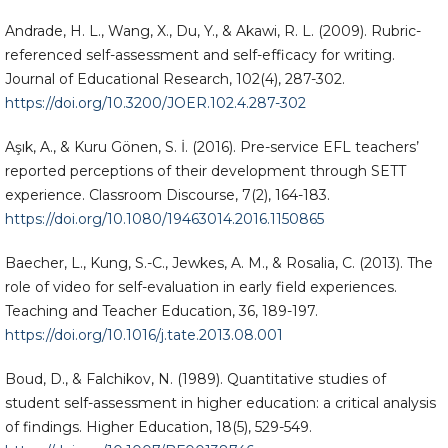
Andrade, H. L., Wang, X., Du, Y., & Akawi, R. L. (2009). Rubric-
referenced self-assessment and self-efficacy for writing.
Journal of Educational Research, 102(4), 287-302.
https://doi.org/10.3200/JOER.102.4.287-302
Aşık, A., & Kuru Gönen, S. İ. (2016). Pre-service EFL teachers’
reported perceptions of their development through SETT
experience. Classroom Discourse, 7(2), 164-183.
https://doi.org/10.1080/19463014.2016.1150865
Baecher, L., Kung, S.-C., Jewkes, A. M., & Rosalia, C. (2013). The
role of video for self-evaluation in early field experiences.
Teaching and Teacher Education, 36, 189-197.
https://doi.org/10.1016/j.tate.2013.08.001
Boud, D., & Falchikov, N. (1989). Quantitative studies of
student self-assessment in higher education: a critical analysis
of findings. Higher Education, 18(5), 529-549.