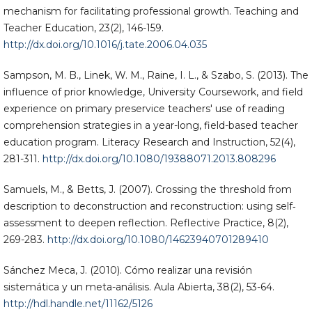
mechanism for facilitating professional growth. Teaching and
Teacher Education, 23(2), 146-159.
http://dx.doi.org/10.1016/j.tate.2006.04.035
Sampson, M. B., Linek, W. M., Raine, I. L., & Szabo, S. (2013). The
influence of prior knowledge, University Coursework, and field
experience on primary preservice teachers' use of reading
comprehension strategies in a year-long, field-based teacher
education program. Literacy Research and Instruction, 52(4),
281-311.
http://dx.doi.org/10.1080/19388071.2013.808296
Samuels, M., & Betts, J. (2007). Crossing the threshold from
description to deconstruction and reconstruction: using self‐
assessment to deepen reflection. Reflective Practice, 8(2),
269-283.
http://dx.doi.org/10.1080/14623940701289410
Sánchez Meca, J. (2010). Cómo realizar una revisión
sistemática y un meta-análisis. Aula Abierta, 38(2), 53-64.
http://hdl.handle.net/11162/5126