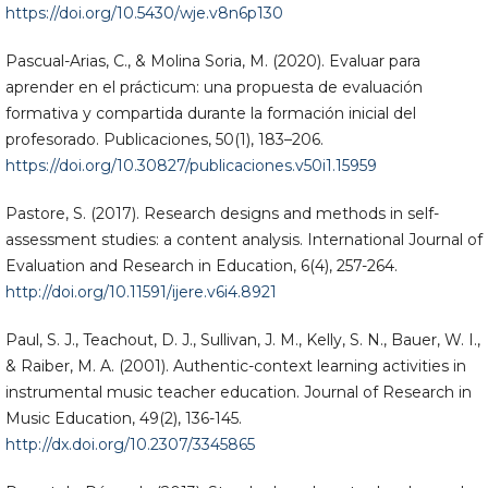
https://doi.org/10.5430/wje.v8n6p130
Pascual-Arias, C., & Molina Soria, M. (2020). Evaluar para
aprender en el prácticum: una propuesta de evaluación
formativa y compartida durante la formación inicial del
profesorado. Publicaciones, 50(1), 183–206.
https://doi.org/10.30827/publicaciones.v50i1.15959
Pastore, S. (2017). Research designs and methods in self-
assessment studies: a content analysis. International Journal of
Evaluation and Research in Education, 6(4), 257-264.
http://doi.org/10.11591/ijere.v6i4.8921
Paul, S. J., Teachout, D. J., Sullivan, J. M., Kelly, S. N., Bauer, W. I.,
& Raiber, M. A. (2001). Authentic-context learning activities in
instrumental music teacher education. Journal of Research in
Music Education, 49(2), 136-145.
http://dx.doi.org/10.2307/3345865