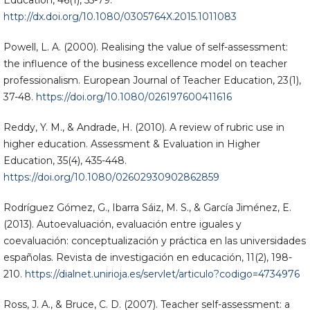
http://dx.doi.org/10.1080/0305764X.2015.1011083
Powell, L. A. (2000). Realising the value of self-assessment:
the influence of the business excellence model on teacher
professionalism. European Journal of Teacher Education, 23(1),
37-48.
https://doi.org/10.1080/026197600411616
Reddy, Y. M., & Andrade, H. (2010). A review of rubric use in
higher education. Assessment & Evaluation in Higher
Education, 35(4), 435-448.
https://doi.org/10.1080/02602930902862859
Rodríguez Gómez, G., Ibarra Sáiz, M. S., & García Jiménez, E.
(2013). Autoevaluación, evaluación entre iguales y
coevaluación: conceptualización y práctica en las universidades
españolas. Revista de investigación en educación, 11(2), 198-
210.
https://dialnet.unirioja.es/servlet/articulo?codigo=4734976
Ross, J. A., & Bruce, C. D. (2007). Teacher self-assessment: a