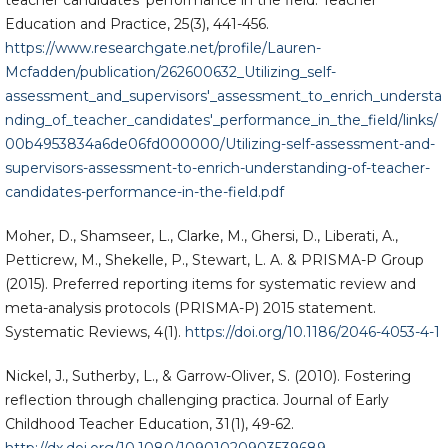
Education and Practice, 25(3), 441-456.
https://www.researchgate.net/profile/Lauren-
Mcfadden/publication/262600632_Utilizing_self-
assessment_and_supervisors'_assessment_to_enrich_understa
nding_of_teacher_candidates'_performance_in_the_field/links/
00b4953834a6de06fd000000/Utilizing-self-assessment-and-
supervisors-assessment-to-enrich-understanding-of-teacher-
candidates-performance-in-the-field.pdf
Moher, D., Shamseer, L., Clarke, M., Ghersi, D., Liberati, A.,
Petticrew, M., Shekelle, P., Stewart, L. A. & PRISMA-P Group
(2015). Preferred reporting items for systematic review and
meta-analysis protocols (PRISMA-P) 2015 statement.
Systematic Reviews, 4(1).
https://doi.org/10.1186/2046-4053-4-1
Nickel, J., Sutherby, L., & Garrow-Oliver, S. (2010). Fostering
reflection through challenging practica. Journal of Early
Childhood Teacher Education, 31(1), 49-62.
http://dx.doi.org/10.1080/10901020903539689