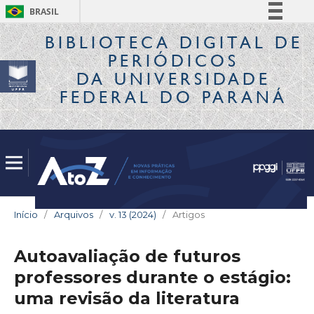
BRASIL
Simplifique!
BIBLIOTECA DIGITAL
DE
PERIÓDICOS
Comunica BR
DA UNIVERSIDADE
Participe
FEDERAL DO PARANÁ
Acesso à informação
Legislação
Canais
Início
/
Arquivos
/
v. 13 (2024)
/
Artigos
Autoavaliação de futuros
professores durante o estágio:
uma revisão da literatura