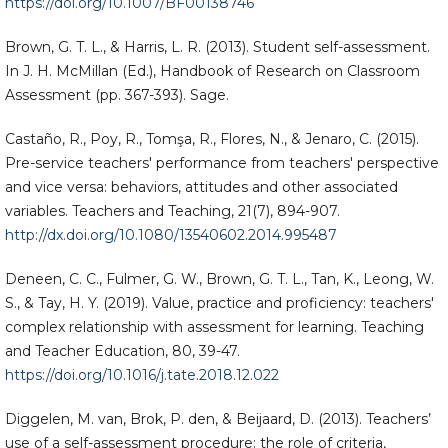
https://doi.org/10.1007/BF00138746
Brown, G. T. L., & Harris, L. R. (2013). Student self-assessment.
In J. H. McMillan (Ed.), Handbook of Research on Classroom
Assessment (pp. 367-393). Sage.
Castaño, R., Poy, R., Tomşa, R., Flores, N., & Jenaro, C. (2015).
Pre-service teachers' performance from teachers' perspective
and vice versa: behaviors, attitudes and other associated
variables. Teachers and Teaching, 21(7), 894-907.
http://dx.doi.org/10.1080/13540602.2014.995487
Deneen, C. C., Fulmer, G. W., Brown, G. T. L., Tan, K., Leong, W.
S., & Tay, H. Y. (2019). Value, practice and proficiency: teachers'
complex relationship with assessment for learning. Teaching
and Teacher Education, 80, 39-47.
https://doi.org/10.1016/j.tate.2018.12.022
Diggelen, M. van, Brok, P. den, & Beijaard, D. (2013). Teachers’
use of a self-assessment procedure: the role of criteria,