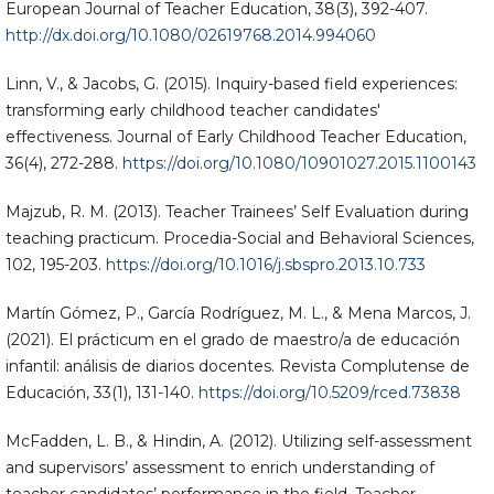
European Journal of Teacher Education, 38(3), 392-407.
http://dx.doi.org/10.1080/02619768.2014.994060
Linn, V., & Jacobs, G. (2015). Inquiry-based field experiences:
transforming early childhood teacher candidates'
effectiveness. Journal of Early Childhood Teacher Education,
36(4), 272-288.
https://doi.org/10.1080/10901027.2015.1100143
Majzub, R. M. (2013). Teacher Trainees’ Self Evaluation during
teaching practicum. Procedia-Social and Behavioral Sciences,
102, 195-203.
https://doi.org/10.1016/j.sbspro.2013.10.733
Martín Gómez, P., García Rodríguez, M. L., & Mena Marcos, J.
(2021). El prácticum en el grado de maestro/a de educación
infantil: análisis de diarios docentes. Revista Complutense de
Educación, 33(1), 131-140.
https://doi.org/10.5209/rced.73838
McFadden, L. B., & Hindin, A. (2012). Utilizing self-assessment
and supervisors’ assessment to enrich understanding of
teacher candidates’ performance in the field. Teacher