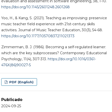
evaluation and assessment in software engineering, 38, 1-10.
https://doi.org/10.1145/2601248.2601268
Yoo, H., & Kang, S. (2021). Teaching as improvising: preservice
music teacher field experience with 21st-century skills
activities. Journal of Music Teacher Education, 30(3), 54-68.
https://doi.org/10.1177/10570837211021373
Zimmerman, B. J. (1986). Becoming a self-regulated learner:
which are the key subprocesses? Contemporary Educational
Psychology, 11(4), 307-313.
https://doi.org/10.1016/0361-
476X(86)90027-5
PDF (English)
Publicado
2024-09-25