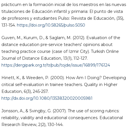
prácticum en la formación inicial de los maestros en las nuevas
titulaciones de Educación infantil y primaria: El punto de vista
de profesores y estudiantes Pulso: Revista de Educación, (35),
131-154.
https://doi.org/10.58265/pulso.5050
Guven, M., Kurum, D., & Saglam, M. (2012). Evaluation of the
distance education pre-service teachers' opinions about
teaching practice course (case of Izmir City). Turkish Online
Journal of Distance Education, 13(1), 112-127.
https://dergipark.org.tr/tr/pub/tojde/issue/16899/176124
Hinett, K., & Weeden, P. (2000). How Am I Doing? Developing
critical self-evaluation in trainee teachers. Quality in Higher
Education, 6(3), 245-257.
http://dx.doi.org/10.1080/13538320020005981
Jonsson, A., & Svingby, G. (2007). The use of scoring rubrics:
reliability, validity and educational consequences. Educational
Research Review, 2(2), 130-144.