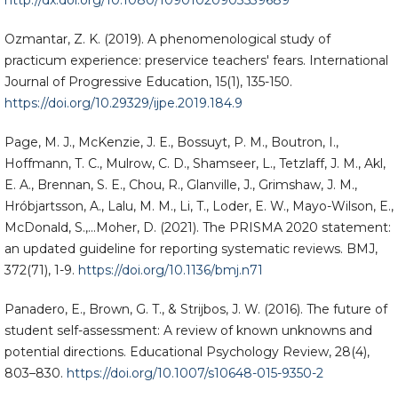
Ozmantar, Z. K. (2019). A phenomenological study of
practicum experience: preservice teachers' fears. International
Journal of Progressive Education, 15(1), 135-150.
https://doi.org/10.29329/ijpe.2019.184.9
Page, M. J., McKenzie, J. E., Bossuyt, P. M., Boutron, I.,
Hoffmann, T. C., Mulrow, C. D., Shamseer, L., Tetzlaff, J. M., Akl,
E. A., Brennan, S. E., Chou, R., Glanville, J., Grimshaw, J. M.,
Hróbjartsson, A., Lalu, M. M., Li, T., Loder, E. W., Mayo-Wilson, E.,
McDonald, S.,...Moher, D. (2021). The PRISMA 2020 statement:
an updated guideline for reporting systematic reviews. BMJ,
372(71), 1-9.
https://doi.org/10.1136/bmj.n71
Panadero, E., Brown, G. T., & Strijbos, J. W. (2016). The future of
student self-assessment: A review of known unknowns and
potential directions. Educational Psychology Review, 28(4),
803–830.
https://doi.org/10.1007/s10648-015-9350-2