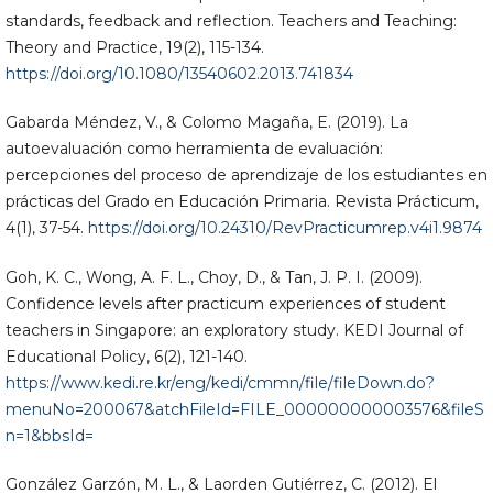
standards, feedback and reflection. Teachers and Teaching:
Theory and Practice, 19(2), 115-134.
https://doi.org/10.1080/13540602.2013.741834
Gabarda Méndez, V., & Colomo Magaña, E. (2019). La
autoevaluación como herramienta de evaluación:
percepciones del proceso de aprendizaje de los estudiantes en
prácticas del Grado en Educación Primaria. Revista Prácticum,
4(1), 37-54.
https://doi.org/10.24310/RevPracticumrep.v4i1.9874
Goh, K. C., Wong, A. F. L., Choy, D., & Tan, J. P. I. (2009).
Confidence levels after practicum experiences of student
teachers in Singapore: an exploratory study. KEDI Journal of
Educational Policy, 6(2), 121-140.
https://www.kedi.re.kr/eng/kedi/cmmn/file/fileDown.do?
menuNo=200067&atchFileId=FILE_000000000003576&fileS
n=1&bbsId=
González Garzón, M. L., & Laorden Gutiérrez, C. (2012). El