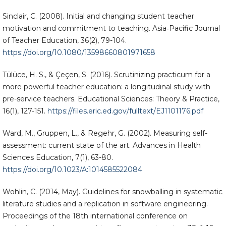
Sinclair, C. (2008). Initial and changing student teacher
motivation and commitment to teaching. Asia‐Pacific Journal
of Teacher Education, 36(2), 79-104.
https://doi.org/10.1080/13598660801971658
Tülüce, H. S., & Çeçen, S. (2016). Scrutinizing practicum for a
more powerful teacher education: a longitudinal study with
pre-service teachers. Educational Sciences: Theory & Practice,
16(1), 127-151.
https://files.eric.ed.gov/fulltext/EJ1101176.pdf
Ward, M., Gruppen, L., & Regehr, G. (2002). Measuring self-
assessment: current state of the art. Advances in Health
Sciences Education, 7(1), 63-80.
https://doi.org/10.1023/A:1014585522084
Wohlin, C. (2014, May). Guidelines for snowballing in systematic
literature studies and a replication in software engineering.
Proceedings of the 18th international conference on