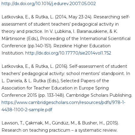
http://dx.doi.org/10.1016/j.edurev.2007.05.002
Latkovska, E., & Rutka, L. (2014, May 23-24). Researching self-
assessment of student teachers’ pedagogical activity in
theory and practice. In V. Ļubkina, I. Baranauskiene, & K.
Mārtinsone (Eds.), Proceeding of the International Scientifical
Conference (pp.140-151). Rezekne Higher Education
Institution.
http://dx.doi.org/10.17770/sie2014vol1.752
Latkovska, E., & Rutka, L. (2016). Self-assessment of student
teachers’ pedagogical activity: school mentors’ standpoint. In
L. Daniela, & L. Rutka (Eds.), Selected Papers of the
Association for Teacher Education in Europe Spring
Conference 2015 (pp. 133-148). Cambridge Scholars Publishing.
https://www.cambridgescholars.com/resources/pdfs/978-1-
4438-1100-2-sample.pdf
Lawson, T., Çakmak, M., Gündüz, M., & Busher, H., (2015).
Research on teaching practicum – a systematic review.