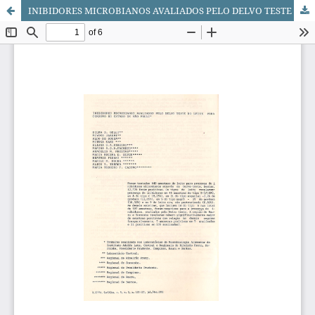
INIBIDORES MICROBIANOS AVALIADOS PELO DELVO TESTE NO LEITE PARA CONSUMO NO ESTADO DE SÃO PAULO*