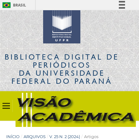
BRASIL
Simplifique!
Comunica BR
Participe
Acesso à informação
Legislação
BIBLIOTECA DIGITAL
DE
Canais
PERIÓDICOS
DA UNIVERSIDADE
FEDERAL DO PARANÁ
INÍCIO
/
ARQUIVOS
/
V. 25 N. 2 (2024)
/
Artigos