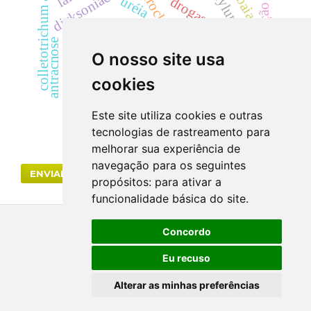
colletotrichum acutatum
cylindrocladium
radiação gama
dicksoniaceae
uréia
drogas vegetais
acácias
cilindrúria.
cyp
hematúria
creatinina
antracnose
O nosso site usa
dicksonia sellowiana
descontaminação
cookies
segurança
Este site utiliza cookies e outras
tecnologias de rastreamento para
melhorar sua experiência de
navegação para os seguintes
ENVIAR SUBMISSÃO
propósitos:
para ativar a
funcionalidade básica do site
.
Concordo
Eu recuso
Alterar as minhas preferências