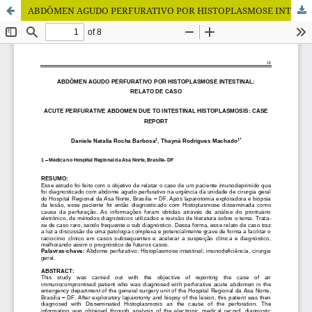
ABDÔMEN AGUDO PERFURATIVO POR HISTOPLASMOSE INTESTINAL: RELATO DE CASO