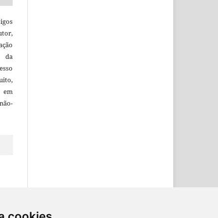
igos
utor,
ação
e da
esso
uito,
, em
não-
a cookies