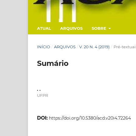
ATUAL
ARQUIVOS
SOBRE
INÍCIO
/
ARQUIVOS
/
V. 20 N. 4 (2019)
/
Pré-textuai
Sumário
. .
UFPR
DOI:
https://doi.org/10.5380/acd.v20i4.72264