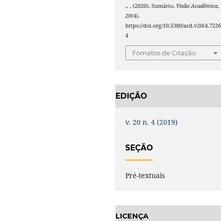
., . (2020). Sumário.
Visão Acadêmica
,
20
(4).
https://doi.org/10.5380/acd.v20i4.722
4
Fomatos de Citação
EDIÇÃO
v. 20 n. 4 (2019)
SEÇÃO
Pré-textuais
LICENÇA