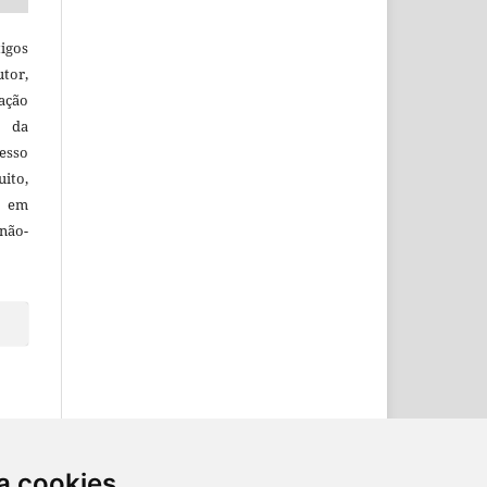
igos
utor,
ação
e da
esso
uito,
, em
não-
a cookies