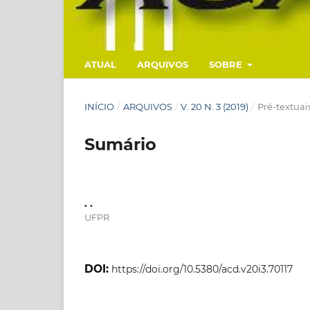
ATUAL
ARQUIVOS
SOBRE
INÍCIO
/
ARQUIVOS
/
V. 20 N. 3 (2019)
/
Pré-textuai
Sumário
. .
UFPR
DOI:
https://doi.org/10.5380/acd.v20i3.70117