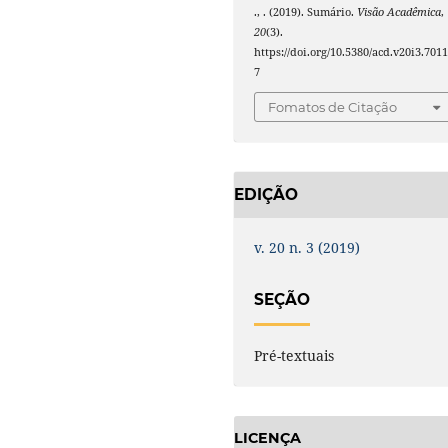
., . (2019). Sumário.
Visão Acadêmica
,
20
(3).
https://doi.org/10.5380/acd.v20i3.701
7
Fomatos de Citação
EDIÇÃO
v. 20 n. 3 (2019)
SEÇÃO
Pré-textuais
LICENÇA