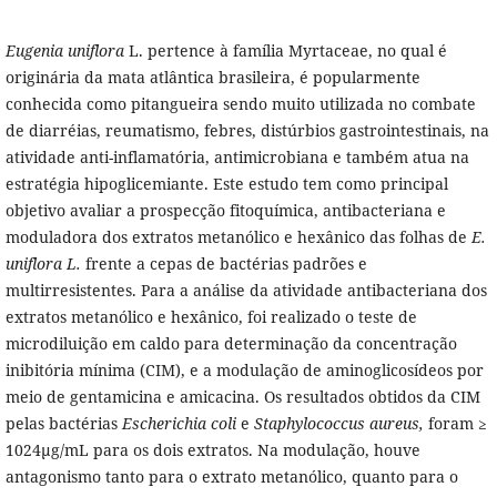
Eugenia uniflora
L.
pertence à família Myrtaceae, no qual é
originária da mata atlântica brasileira, é popularmente
conhecida como pitangueira sendo muito utilizada no combate
de diarréias, reumatismo, febres, distúrbios gastrointestinais, na
atividade anti-inflamatória, antimicrobiana e também atua na
estratégia hipoglicemiante. Este estudo tem como principal
objetivo avaliar a prospecção fitoquímica, antibacteriana e
moduladora dos extratos metanólico e hexânico das folhas de
E.
uniflora L.
frente a cepas de bactérias padrões e
multirresistentes. Para a análise da atividade antibacteriana dos
extratos metanólico e hexânico, foi realizado o teste de
microdiluição em caldo para determinação da concentração
inibitória mínima (CIM), e a modulação de aminoglicosídeos por
meio de gentamicina e amicacina. Os resultados obtidos da CIM
pelas bactérias
Escherichia coli
e
Staphylococcus aureus
,
foram ≥
1024µg/mL para os dois extratos. Na modulação, houve
antagonismo tanto para o extrato metanólico, quanto para o