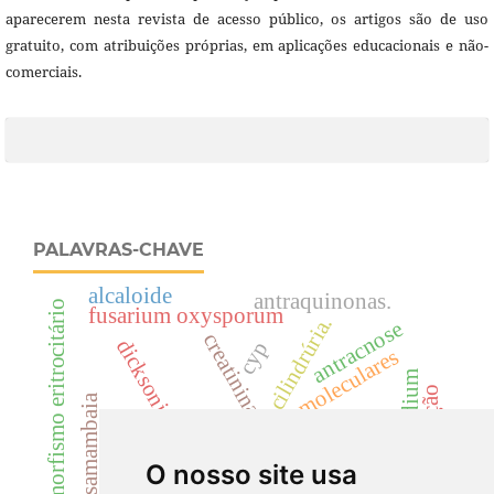
aparecerem nesta revista de acesso público, os artigos são de uso
gratuito, com atribuições próprias, em aplicações educacionais e não-
comerciais.
PALAVRAS-CHAVE
alcaloide
antraquinonas.
dismorfismo eritrocitário
fusarium oxysporum
cilindrúria.
antracnose
creatinina
dicksoniaceae
cyp
predição de interações moleculares
cylindrocladium
descontaminação
samambaia
acácias
uréia
landrace
dicksonia sellowiana
resistência vegetal.
rutaceae
O nosso site usa