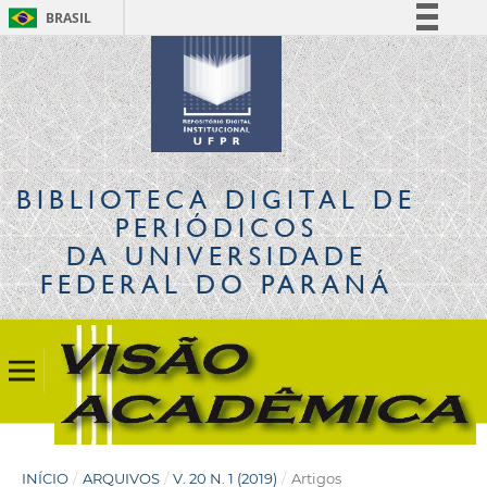
BRASIL
Simplifique!
Comunica BR
Participe
Acesso à informação
Legislação
BIBLIOTECA DIGITAL
DE
Canais
PERIÓDICOS
DA UNIVERSIDADE
FEDERAL DO PARANÁ
INÍCIO
/
ARQUIVOS
/
V. 20 N. 1 (2019)
/
Artigos