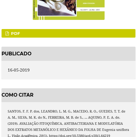
PDF
PUBLICADO
16-05-2019
COMO CITAR
SANTOS, F. F. P. dos, LEANDRO, L. M. G., MACEDO, R. O., GUEDES, T. T. de
A. M., SILVA, M. K. do N., FERREIRA, M. B. de S., … AQUINO, P. E. A. de.
(2019). AVALIAÇÃO FITOQUÍMICA, ANTIBACTERIANA E MODULATÓRIA
DOS EXTRATOS METANÓLICO E HEXÂNICO DA FOLHA DE Eugenia uniflora
L.
Visão Acadêmica
,
20
(1). https://doi.org/10.5380/acd.v20i1.64219