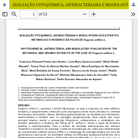
AVALIAÇÃO FITOQUÍMICA, ANTIBACTERIANA E MODULATÓRIA DOS EXTRATOS METANÓLICO E HEXÂNICO DA FOLHA DE Eugenia uniflora L.