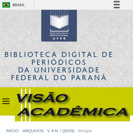
BRASIL
Simplifique!
Comunica BR
Participe
Acesso à informação
Legislação
BIBLIOTECA DIGITAL
DE
Canais
PERIÓDICOS
DA UNIVERSIDADE
FEDERAL DO PARANÁ
INÍCIO
/
ARQUIVOS
/
V. 6 N. 1 (2005)
/
Artigos