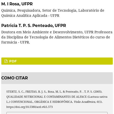
M. I Rosa,
UFPR
Química, Pesquisadora, Setor de Tecnologia, Laboratório de
Química Analítica Aplicada - UFPR
Patricia T. P. S. Penteado,
UFPR
Doutora em Meio Ambiente e Desenvolvimento, UFPR Professora
da Disciplina de Tecnologia de Alimentos Dietéticos do curso de
Farmácia - UFPR.
PDF
COMO CITAR
STERTZ, S. C., FREITAS, R. J. S., Rosa, M. I., & Penteado, P. . T. P. S. (2005).
QUALIDADE NUTRICIONAL E CONTAMINANTES DE ALFACE (Lactuca sativa
L.) CONVENCIONAL, ORGÂNICA E HIDROPÔNICA.
Visão Acadêmica
,
6
(1).
https://doi.org/10.5380/acd.v6i1.573