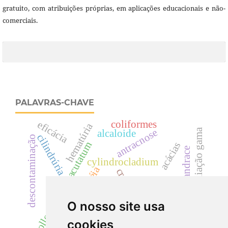
gratuito, com atribuições próprias, em aplicações educacionais e não-
comerciais.
PALAVRAS-CHAVE
coliformes
eficácia
hematúria
radiação gama
antracnose
alcaloide
cilindrúria.
descontaminação
colletotrichum acutatum
acácias
landrace
cylindrocladium
uréia
creatinina
cyp
dicksoniaceae
dicksonia sellowiana
drogas vegetais
samambaia
O nosso site usa
rutaceae
cookies