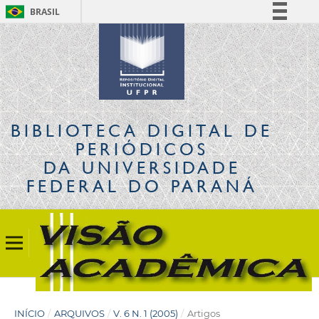
BRASIL
Simplifique!
Comunica BR
Participe
Acesso à informação
Legislação
BIBLIOTECA DIGITAL
DE
Canais
PERIÓDICOS
DA UNIVERSIDADE
FEDERAL DO PARANÁ
INÍCIO
/
ARQUIVOS
/
V. 6 N. 1 (2005)
/
Artigos