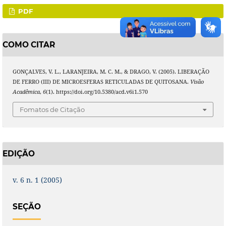
PDF
COMO CITAR
GONÇALVES, V. L., LARANJEIRA, M. C. M., & DRAGO, V. (2005). LIBERAÇÃO
DE FERRO (III) DE MICROESFERAS RETICULADAS DE QUITOSANA.
Visão
Acadêmica
,
6
(1). https://doi.org/10.5380/acd.v6i1.570
Fomatos de Citação
EDIÇÃO
v. 6 n. 1 (2005)
SEÇÃO