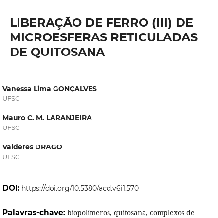
LIBERAÇÃO DE FERRO (III) DE
MICROESFERAS RETICULADAS
DE QUITOSANA
Vanessa Lima GONÇALVES
UFSC
Mauro C. M. LARANJEIRA
UFSC
Valderes DRAGO
UFSC
DOI:
https://doi.org/10.5380/acd.v6i1.570
Palavras-chave:
biopolímeros, quitosana, complexos de