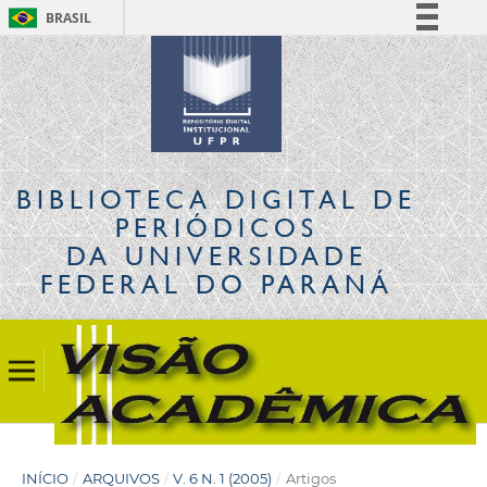
BRASIL
Simplifique!
Comunica BR
Participe
Acesso à informação
Legislação
BIBLIOTECA DIGITAL
DE
Canais
PERIÓDICOS
DA UNIVERSIDADE
FEDERAL DO PARANÁ
INÍCIO
/
ARQUIVOS
/
V. 6 N. 1 (2005)
/
Artigos