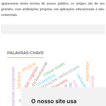
aparecerem nesta revista de acesso público, os artigos são de uso
gratuito, com atribuições próprias, em aplicações educacionais e não-
comerciais.
PALAVRAS-CHAVE
eficácia
dicksoniaceae
cinzas totais
segurança
predição de interações moleculares
drogas vegetais
fusarium oxysporum
cilindrúria.
landrace
radiação gama
alcaloide
dicksonia sellowiana
hematúria
cylindrocladium
rutaceae
cyp
salmonella sp
creatinina
acácias
O nosso site usa
uréia