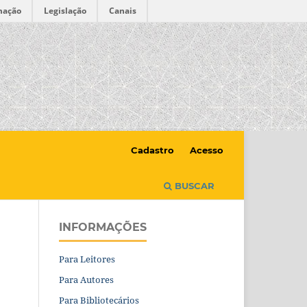
mação
Legislação
Canais
Cadastro
Acesso
BUSCAR
INFORMAÇÕES
Para Leitores
Para Autores
Para Bibliotecários