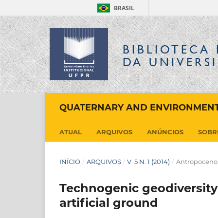
BRASIL
BIBLIOTECA 
DA UNIVERS
QUATERNARY AND ENVIRONMENT
ATUAL
ARQUIVOS
ANÚNCIOS
SOB
INÍCIO
/
ARQUIVOS
/
V. 5 N. 1 (2014)
/
Antropoceno
Technogenic geodiversity:
artificial ground