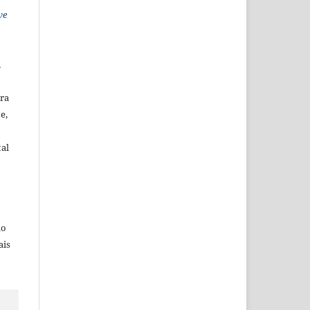
ve
o
,
ara
e,
al
ão
ais