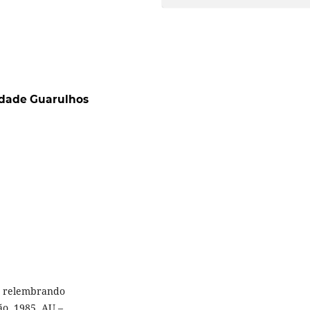
idade Guarulhos
l: relembrando
o, 1985. AU –