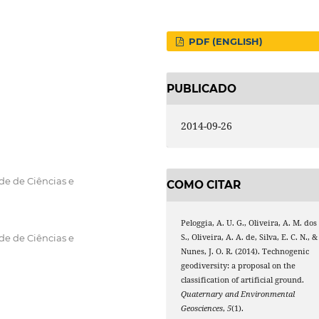
PDF (ENGLISH)
PUBLICADO
2014-09-26
de de Ciências e
COMO CITAR
Peloggia, A. U. G., Oliveira, A. M. dos
S., Oliveira, A. A. de, Silva, E. C. N., &
de de Ciências e
Nunes, J. O. R. (2014). Technogenic
geodiversity: a proposal on the
classification of artificial ground.
Quaternary and Environmental
Geosciences
,
5
(1).