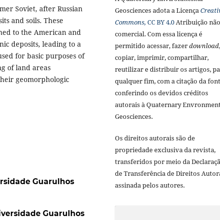
rmer Soviet, after Russian
Geosciences adota a Licença
Creati
ts and soils. These
Commons,
CC BY 4.0
Atribuição nã
ned to the American and
comercial. Com essa licença é
ic deposits, leading to a
permitido acessar, fazer
download
sed for basic purposes of
copiar, imprimir, compartilhar,
g of land areas
reutilizar e distribuir os artigos, p
 their geomorphologic
qualquer fim, com a citação da font
conferindo os devidos créditos
autorais à Quaternary Envronment
Geosciences.
Os direitos autorais são de
propriedade exclusiva da revista,
transferidos por meio da Declaraç
de Transferência de Direitos Autor
rsidade Guarulhos
assinada pelos autores.
iversidade Guarulhos