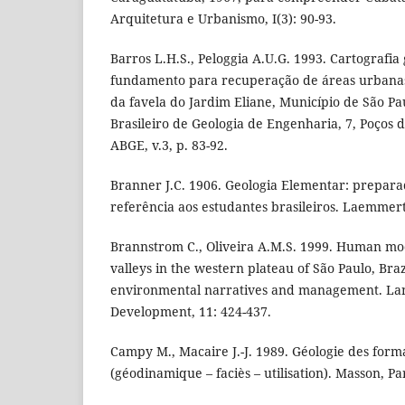
Arquitetura e Urbanismo, I(3): 90-93.
Barros L.H.S., Peloggia A.U.G. 1993. Cartografi
fundamento para recuperação de áreas urbana
da favela do Jardim Eliane, Município de São Pa
Brasileiro de Geologia de Engenharia, 7, Poços d
ABGE, v.3, p. 83-92.
Branner J.C. 1906. Geologia Elementar: prepara
referência aos estudantes brasileiros. Laemmert
Brannstrom C., Oliveira A.M.S. 1999. Human mod
valleys in the western plateau of São Paulo, Braz
environmental narratives and management. La
Development, 11: 424-437.
Campy M., Macaire J.-J. 1989. Géologie des forma
(géodinamique – faciès – utilisation). Masson, Pa