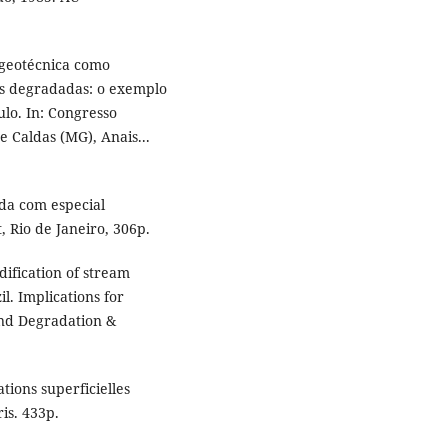
a geotécnica como
s degradadas: o exemplo
ulo. In: Congresso
e Caldas (MG), Anais...
da com especial
, Rio de Janeiro, 306p.
ification of stream
il. Implications for
nd Degradation &
tions superficielles
ris. 433p.