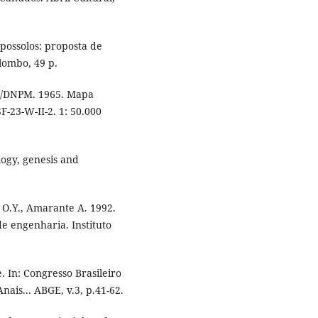
opossolos: proposta de
lombo, 49 p.
E/DNPM. 1965. Mapa
F-23-W-II-2. 1: 50.000
logy, genesis and
r O.Y., Amarante A. 1992.
de engenharia. Instituto
. In: Congresso Brasileiro
nais... ABGE, v.3, p.41-62.