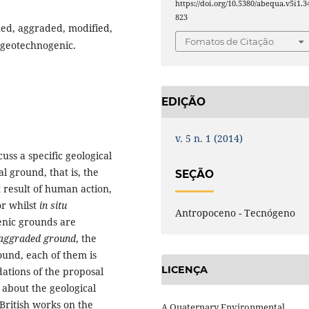
https://doi.org/10.5380/abequa.v5i1.3
823
ed, aggraded, modified,
Fomatos de Citação
, geotechnogenic.
EDIÇÃO
v. 5 n. 1 (2014)
uss a specific geological
al ground, that is, the
SEÇÃO
 result of human action,
or whilst
in situ
Antropoceno - Tecnógeno
enic grounds are
aggraded ground
, the
und, each of them is
LICENÇA
dations of the proposal
 about the geological
British works on the
A Quaternary Environmental