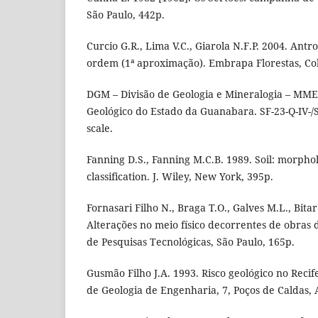
São Paulo, 442p.
Curcio G.R., Lima V.C., Giarola N.F.P. 2004. Antr
ordem (1ª aproximação). Embrapa Florestas, Co
DGM – Divisão de Geologia e Mineralogia – MM
Geológico do Estado da Guanabara. SF-23-Q-IV-/S
scale.
Fanning D.S., Fanning M.C.B. 1989. Soil: morpho
classification. J. Wiley, New York, 395p.
Fornasari Filho N., Braga T.O., Galves M.L., Bita
Alterações no meio físico decorrentes de obras 
de Pesquisas Tecnológicas, São Paulo, 165p.
Gusmão Filho J.A. 1993. Risco geológico no Recife
de Geologia de Engenharia, 7, Poços de Caldas, A