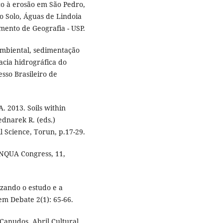
sco à erosão em São Pedro,
o Solo, Águas de Lindoia
mento de Geografia - USP.
 ambiental, sedimentação
cia hidrográfica do
esso Brasileiro de
. 2013. Soils within
ednarek R. (eds.)
il Science, Torun, p.17-29.
INQUA Congress, 11,
izando o estudo e a
em Debate 2(1): 65-66.
Canudos. Abril Cultural,