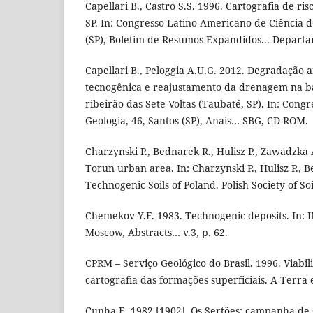
Capellari B., Castro S.S. 1996. Cartografia de ri
SP. In: Congresso Latino Americano de Ciência d
(SP), Boletim de Resumos Expandidos... Departa
Capellari B., Peloggia A.U.G. 2012. Degradação
tecnogênica e reajustamento da drenagem na ba
ribeirão das Sete Voltas (Taubaté, SP). In: Congr
Geologia, 46, Santos (SP), Anais… SBG, CD-ROM.
Charzynski P., Bednarek R., Hulisz P., Zawadzka A
Torun urban area. In: Charzynski P., Hulisz P., B
Technogenic Soils of Poland. Polish Society of So
Chemekov Y.F. 1983. Technogenic deposits. In: 
Moscow, Abstracts… v.3, p. 62.
CPRM – Serviço Geológico do Brasil. 1996. Viabil
cartografia das formações superficiais. A Terra 
Cunha E. 1982 [1902]. Os Sertões: campanha de 