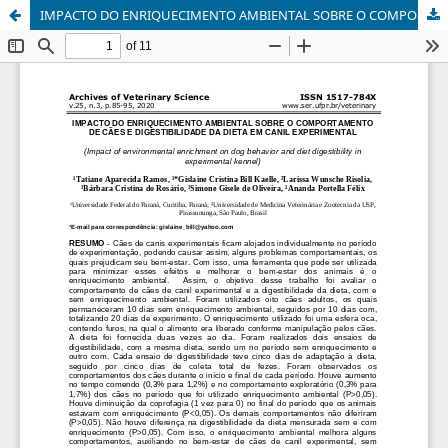
IMPACTO DO ENRIQUECIMENTO AMBIENTAL SOBRE O COMPORTAMENTO DE CÃES E DIGESTIBILIDADE DA DIETA EM CANIL EXPERIMENTAL