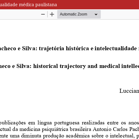
ctualidade médica paulistana