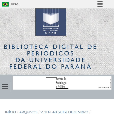
BRASIL
Simplifique!
Comunica BR
Participe
Acesso à informação
Legislação
BIBLIOTECA DIGITAL
DE
Canais
PERIÓDICOS
DA UNIVERSIDADE
FEDERAL DO PARANÁ
INÍCIO
/
ARQUIVOS
/
V. 21 N. 48 (2013): DEZEMBRO
/