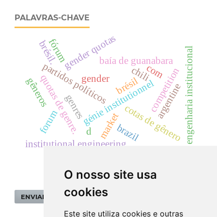
PALAVRAS-CHAVE
gender quotas
fórum
brésil.
engenharia institucional
baía de guanabara
partidos políticos
com
chili
competition
quotas de genre.
gender
brésil
gêneros
génie institutionnel
argentine
genres
cotas de gênero
forum
market
brazil
d
institutional engineering
O nosso site usa
cookies
ENVIAR SUBMISSÃO
Este site utiliza cookies e outras