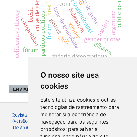
quotas de genre.
génie institutionnel
public policies
cotas de gênero
d
com
brésil
baía de guanabara
brésil.
federalism
deliberative theory
argentine
partidos políticos
competition
genres
market
gender
forum
chili
gender quotas
gêneros
fórum
théorie démocratique
O nosso site usa
cookies
ENVIAR SUBMISSÃO
Este site utiliza cookies e outras
tecnologias de rastreamento para
melhorar sua experiência de
Revista de Sociologia e Política. ISSN: 0104-4478
(versão impressa)
navegação para os seguintes
1678-9873 (versão online)
propósitos:
para ativar a
funcionalidade básica do site
.