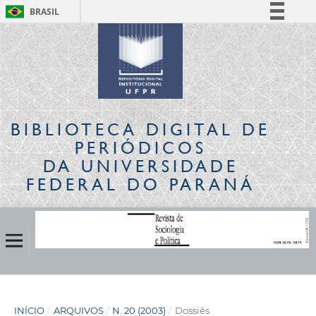
BRASIL
Simplifique!
Comunica BR
Participe
Acesso à informação
Legislação
BIBLIOTECA DIGITAL
DE
Canais
PERIÓDICOS
DA UNIVERSIDADE
FEDERAL DO PARANÁ
INÍCIO
/
ARQUIVOS
/
N. 20 (2003)
/
Dossiês