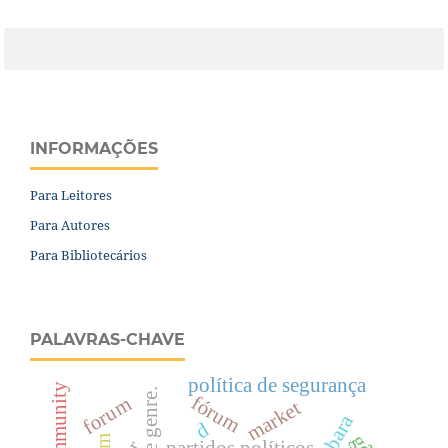
INFORMAÇÕES
Para Leitores
Para Autores
Para Bibliotecários
PALAVRAS-CHAVE
política de segurança
fórum
forum
market
d