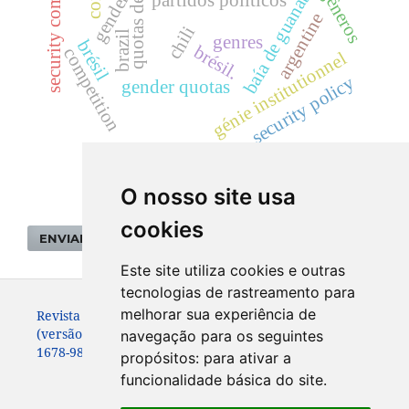
security community
quotas de genre.
baía de guanabara
gêneros
com
gender
partidos políticos
argentine
chili
brazil
genres
brésil
brésil.
competition
génie institutionnel
security policy
gender quotas
O nosso site usa
cookies
ENVIAR SUBMISSÃO
Este site utiliza cookies e outras
tecnologias de rastreamento para
melhorar sua experiência de
Revista de Sociologia e Política. ISSN: 0104-4478
(versão impressa)
navegação para os seguintes
1678-9873 (versão online)
propósitos:
para ativar a
funcionalidade básica do site
.