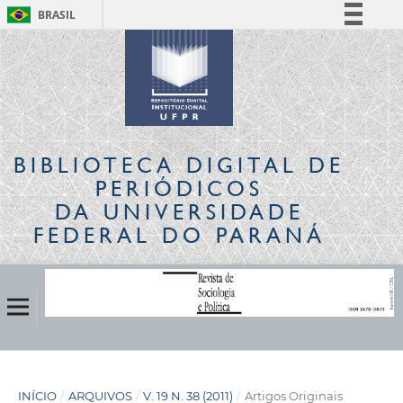
BRASIL
Simplifique!
Comunica BR
Participe
Acesso à informação
Legislação
BIBLIOTECA DIGITAL
DE
Canais
PERIÓDICOS
DA UNIVERSIDADE
FEDERAL DO PARANÁ
INÍCIO
/
ARQUIVOS
/
V. 19 N. 38 (2011)
/
Artigos Originais