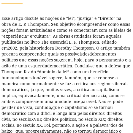
Esse artigo discute as noções de “lei”, “justiça” e “Direito” na
obra de E. P. Thompson. Seu objetivo écompreender como essas
noções foram articuladas e como se conectaram com as idéias de
“experiência” e“cultura”. As obras estudadas foram aquelas
publicadas no livro The essencial E. P. Thompson, editado
em2002, pela historiadora Dorothy Thompson. O artigo também
procura compreender quais os possíveisdesdobramentos
políticos que essas noções sugerem, hoje, para o pensamento e a
ação de uma esquerdademocrática. Conclui-se que a defesa que
Thompson faz do “domínio da lei” como um benefício
humanoinquestionável sugere, também, que se repense a
maneira como normalmente se faz a crítica aos regimesliberal-
democráticos, já que, muitas vezes, a crítica ao capitalismo
implica, equivocadamente, uma críticaà democracia, como se
ambos compusessem uma unidade inseparável. Não se pode
perder de vista, contudo,que o capitalismo só se tornou
democrático com a difícil e longa luta pelos direitos: direitos
civis, no séculoXVIII; direitos políticos, no século XIX; direitos
sociais, no século XX. Foi, portanto, a ação e a palavra“dos de
baixo” que, progressivamente, não só tornou democrático o