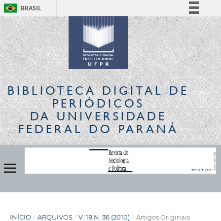
BRASIL
Simplifique!
Comunica BR
Participe
Acesso à informação
Legislação
BIBLIOTECA DIGITAL
DE
Canais
PERIÓDICOS
DA UNIVERSIDADE
FEDERAL DO PARANÁ
INÍCIO
/
ARQUIVOS
/
V. 18 N. 36 (2010)
/
Artigos Originais