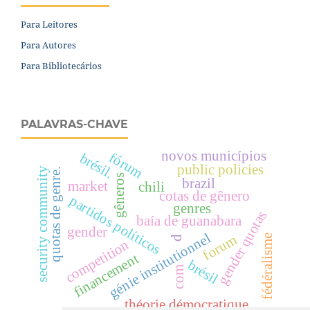
Para Leitores
Para Autores
Para Bibliotecários
PALAVRAS-CHAVE
novos municípios
fórum
brésil.
public policies
security community
quotas de genre.
gêneros
brazil
market
chili
cotas de gênero
partidos políticos
genres
gender quotas
baía de guanabara
gender
génie institutionnel
forum
fédéralisme
d
competition
financement
brésil
com
théorie démocratique